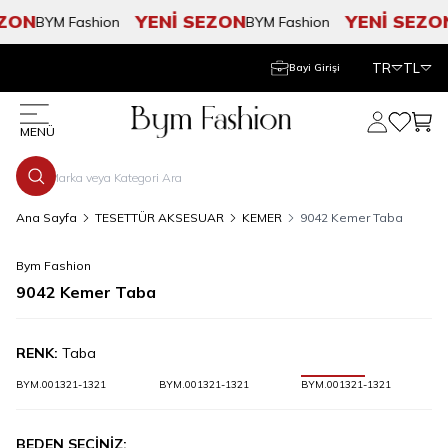
ZON
YENİ SEZON
YENİ SEZON
BYM Fashion
BYM Fashion
TR
TL
Bayi Girişi
Hesabım
Favorile
Sepe
MENÜ
Ana Sayfa
TESETTÜR AKSESUAR
KEMER
9042 Kemer Taba
Bym Fashion
9042 Kemer Taba
RENK:
Taba
BYM.001321-1321
BYM.001321-1321
BYM.001321-1321
BEDEN SEÇİNİZ: