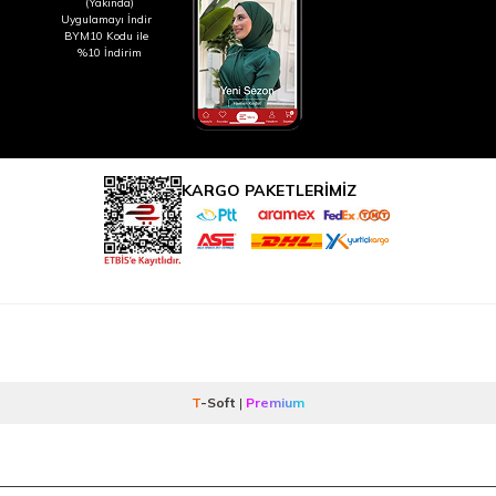
(Yakında)
Uygulamayı İndir
BYM10 Kodu ile
%10 İndirim
KARGO PAKETLERİMİZ
T
-Soft
|
Premium