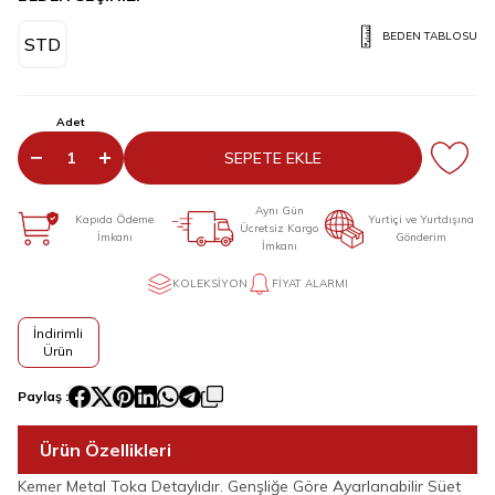
BEDEN TABLOSU
STD
Adet
SEPETE EKLE
Aynı Gün
Kapıda Ödeme
Yurtiçi ve Yurtdışına
Ücretsiz Kargo
İmkanı
Gönderim
İmkanı
KOLEKSIYON
FIYAT ALARMI
İndirimli
Ürün
Paylaş :
Ürün Özellikleri
Kemer Metal Toka Detaylıdır. Genşliğe Göre Ayarlanabilir Süet