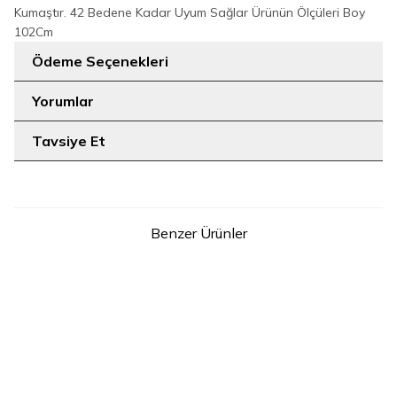
Kumaştır. 42 Bedene Kadar Uyum Sağlar Ürünün Ölçüleri Boy
102Cm
Ödeme Seçenekleri
Yorumlar
Tavsiye Et
Benzer Ürünler
10
10
STD
STD
9104 kemer Ekru
9104 kemer Fuşya
349
TL
349
TL
SEPETE EKLE
SEPETE EKLE