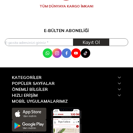
TÜM DÜNYAYA KARGO İMKANI
E-BÜLTEN ABONELIĞI
Kayıt Ol
WhatsApp
Instagram
Facebook
Youtube
Tik Tok
KATEGORILER
POPÜLER SAYFALAR
ÖNEMLI BILGILER
HIZLI ERIŞIM
MOBİL UYGULAMALARIMIZ