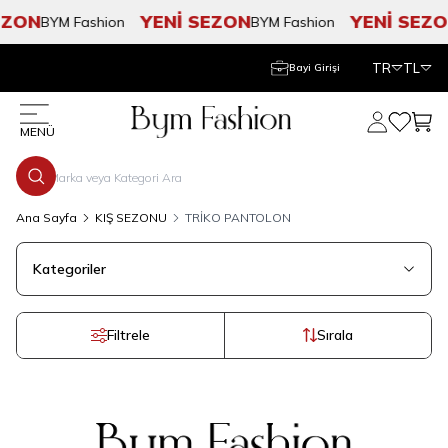
EZON
YENİ SEZON
YENİ SEZO
BYM Fashion
BYM Fashion
TR
TL
Bayi Girişi
Hesabım
Favorile
Sepe
MENÜ
Ana Sayfa
KIŞ SEZONU
TRİKO PANTOLON
Kategoriler
Filtrele
Sırala