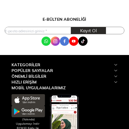
E-BÜLTEN ABONELIĞI
Kayıt Ol
WhatsApp
Instagram
Facebook
Youtube
Tik Tok
KATEGORILER
POPÜLER SAYFALAR
ÖNEMLI BILGILER
HIZLI ERIŞIM
MOBİL UYGULAMALARIMIZ
(Yakında)
Uygulamayı İndir
BYM10 Kodu ile