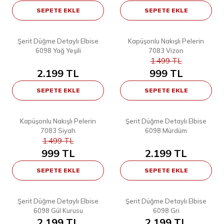
SEPETE EKLE
SEPETE EKLE
6
3
STD
STD
Şerit Düğme Detaylı Elbise
Kapüşonlu Nakışlı Pelerin
YENI
YENI
6098 Yağ Yeşili
7083 Vizon
%
33
1.499
TL
2.199
TL
999
TL
SEPETE EKLE
SEPETE EKLE
3
6
STD
STD
Kapüşonlu Nakışlı Pelerin
Şerit Düğme Detaylı Elbise
YENI
YENI
7083 Siyah
6098 Mürdüm
%
33
1.499
TL
999
TL
2.199
TL
SEPETE EKLE
SEPETE EKLE
6
6
STD
STD
Şerit Düğme Detaylı Elbise
Şerit Düğme Detaylı Elbise
YENI
YENI
6098 Gül Kurusu
6098 Gri
2.199
TL
2.199
TL