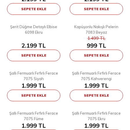
SEPETE EKLE
SEPETE EKLE
6
3
STD
STD
Şerit Düğme Detaylı Elbise
Kapüşonlu Nakışlı Pelerin
YENI
YENI
6098 Ekru
7083 Beyaz
%
33
1.499
TL
2.199
TL
999
TL
SEPETE EKLE
SEPETE EKLE
4
4
STD
STD
Şallı Fermuarlı Fırfırlı Ferace
Şallı Fermuarlı Fırfırlı Ferace
YENI
YENI
7075 Siyah
7075 Kahverengi
1.999
TL
1.999
TL
SEPETE EKLE
SEPETE EKLE
4
4
STD
STD
Şallı Fermuarlı Fırfırlı Ferace
Şallı Fermuarlı Fırfırlı Ferace
YENI
YENI
7075 Füme
7075 Ekru
1.999
TL
1.999
TL