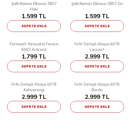
Şallı Namaz Elbisesi 3857
Şallı Namaz Elbisesi 3857 Gri
Haki
1.599
TL
1.599
TL
SEPETE EKLE
SEPETE EKLE
8
3
STD
1
2
3
Fermuarlı Yarasakol Ferace
Fırfır Detaylı Abaya 6078
YENI
6002 Antrasit
Lacivert
1.799
TL
2.999
TL
SEPETE EKLE
SEPETE EKLE
3
3
1
2
3
1
2
3
Fırfır Detaylı Abaya 6078
Fırfır Detaylı Abaya 6078
YENI
YENI
Kahverengi
Bordo
2.999
TL
2.999
TL
SEPETE EKLE
SEPETE EKLE