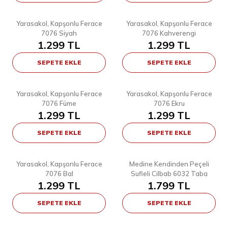
6
6
STD
STD
Yarasakol, Kapşonlu Ferace
Yarasakol, Kapşonlu Ferace
YENI
YENI
7076 Siyah
7076 Kahverengi
1.299
TL
1.299
TL
SEPETE EKLE
SEPETE EKLE
6
6
STD
STD
Yarasakol, Kapşonlu Ferace
Yarasakol, Kapşonlu Ferace
YENI
YENI
7076 Füme
7076 Ekru
1.299
TL
1.299
TL
SEPETE EKLE
SEPETE EKLE
6
9
STD
STD
Yarasakol, Kapşonlu Ferace
Medine Kendinden Peçeli
YENI
7076 Bal
Sufleli Cilbab 6032 Taba
1.299
TL
1.799
TL
SEPETE EKLE
SEPETE EKLE
8
8
STD
STD