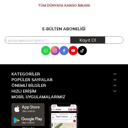
TÜM DÜNYAYA KARGO İMKANI
E-BÜLTEN ABONELIĞI
Kayıt Ol
WhatsApp
Instagram
Facebook
Youtube
Tik Tok
KATEGORILER
POPÜLER SAYFALAR
ÖNEMLI BILGILER
HIZLI ERIŞIM
MOBİL UYGULAMALARIMIZ