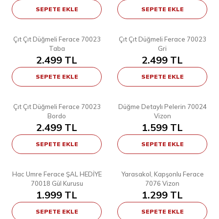
SEPETE EKLE
SEPETE EKLE
8
8
STD
STD
Çıt Çıt Düğmeli Ferace 70023
Çıt Çıt Düğmeli Ferace 70023
YENI
YENI
Taba
Gri
2.499
TL
2.499
TL
SEPETE EKLE
SEPETE EKLE
8
7
STD
STD
Çıt Çıt Düğmeli Ferace 70023
Düğme Detaylı Pelerin 70024
YENI
Bordo
Vizon
2.499
TL
1.599
TL
SEPETE EKLE
SEPETE EKLE
10
6
1
2
3
STD
Hac Umre Ferace ŞAL HEDİYE
Yarasakol, Kapşonlu Ferace
YENI
70018 Gül Kurusu
7076 Vizon
1.999
TL
1.299
TL
SEPETE EKLE
SEPETE EKLE