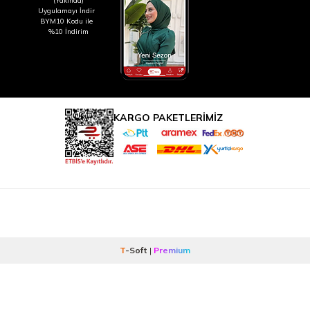
(Yakında)
Uygulamayı İndir
BYM10 Kodu ile
%10 İndirim
KARGO PAKETLERİMİZ
T
-Soft
|
Premium