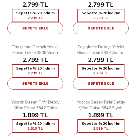
2.799
TL
2.799
TL
Sepette % 20 İndirim
Sepette % 20 İndirim
2.239
TL
2.239
TL
SEPETE EKLE
SEPETE EKLE
7
7
38
40
42
44
46
48
38
40
42
44
46
48
Taş İşleme Detaylı Yelekli
Taş İşleme Detaylı Yelekli
Elbise Takım 3838 Vizon
Elbise Takım 3838 Zümrüt
2.799
TL
2.799
TL
Sepette % 20 İndirim
Sepette % 20 İndirim
2.239
TL
2.239
TL
SEPETE EKLE
SEPETE EKLE
5
5
38
40
38
40
Yaprak Desen Fırfır Detay
Yaprak Desen Fırfır Detay
Şifon Elbise 3842 Taba
Şifon Elbise 3842 Siyah
1.899
TL
1.899
TL
Sepette % 20 İndirim
Sepette % 20 İndirim
1.519
TL
1.519
TL