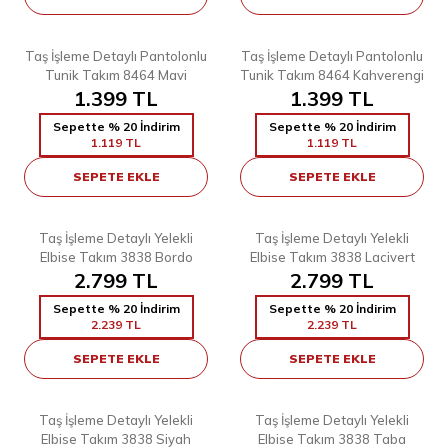
4
4
38
40
42
44
46
48
38
40
Taş İşleme Detaylı Pantolonlu
Taş İşleme Detaylı Pantolonlu
Tunik Takım 8464 Mavi
Tunik Takım 8464 Kahverengi
1.399
TL
1.399
TL
Sepette % 20 İndirim
Sepette % 20 İndirim
1.119
TL
1.119
TL
SEPETE EKLE
SEPETE EKLE
7
7
38
40
42
44
46
48
38
40
42
44
46
48
Taş İşleme Detaylı Yelekli
Taş İşleme Detaylı Yelekli
Elbise Takım 3838 Bordo
Elbise Takım 3838 Lacivert
2.799
TL
2.799
TL
Sepette % 20 İndirim
Sepette % 20 İndirim
2.239
TL
2.239
TL
SEPETE EKLE
SEPETE EKLE
7
7
38
40
42
44
46
48
38
40
42
44
46
48
Taş İşleme Detaylı Yelekli
Taş İşleme Detaylı Yelekli
Elbise Takım 3838 Siyah
Elbise Takım 3838 Taba