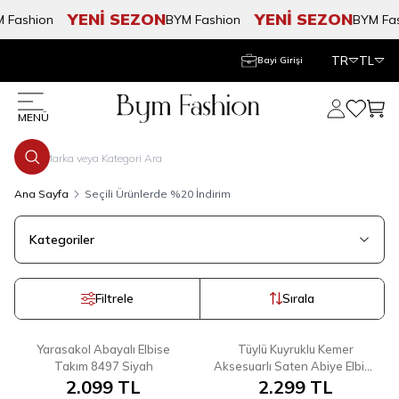
YENİ SEZON
YENİ SEZON
ashion
BYM Fashion
BYM Fashi
TR
TL
Bayi Girişi
Hesabım
Favorile
Sepe
MENÜ
Ana Sayfa
Seçili Ürünlerde %20 İndirim
Kategoriler
Filtrele
Sırala
6
5
38
40
42
44
46
48
38
40
42
44
46
48
Yarasakol Abayalı Elbise
Tüylü Kuyruklu Kemer
Takım 8497 Siyah
Aksesuarlı Saten Abiye Elbise
2.099
TL
3869 Lacivert
2.299
TL