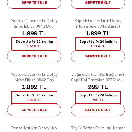
SEPETE EKLE
SEPETE EKLE
5
5
38
40
42
44
46
48
38
40
42
44
46
48
Yaprak Desen Fırfır Detay
Yaprak Desen Fırfır Detay
Şifon Elbise 3842 Mavi
Şifon Elbise 3842 Zümrüt
1.899
TL
1.899
TL
Sepette % 20 İndirim
Sepette % 20 İndirim
1.519
TL
1.519
TL
SEPETE EKLE
SEPETE EKLE
5
8
38
40
42
44
46
48
40
Yaprak Desen Fırfır Detay
Düğme Detaylı Bel Bağlamalı
Şifon Elbise 3842 Taş
Cepli Bol Pantolon 0275 Koyu
1.899
TL
999
Kahve
TL
Sepette % 20 İndirim
Sepette % 20 İndirim
1.519
TL
799
TL
SEPETE EKLE
SEPETE EKLE
5
12
38
40
42
44
46
46
Dantel Kat Kat Detaylı Kol
Büyük Beden Fermuarlı Kemer