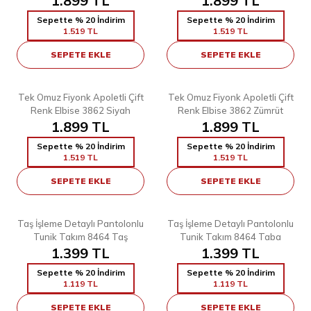
1.899
TL
1.899
TL
Sepette % 20 İndirim
Sepette % 20 İndirim
1.519
TL
1.519
TL
SEPETE EKLE
SEPETE EKLE
5
5
38
40
42
44
46
48
38
40
42
44
46
48
Tek Omuz Fiyonk Apoletli Çift
Tek Omuz Fiyonk Apoletli Çift
Renk Elbise 3862 Siyah
Renk Elbise 3862 Zümrüt
1.899
TL
1.899
TL
Sepette % 20 İndirim
Sepette % 20 İndirim
1.519
TL
1.519
TL
SEPETE EKLE
SEPETE EKLE
4
4
38
38
Taş İşleme Detaylı Pantolonlu
Taş İşleme Detaylı Pantolonlu
Tunik Takım 8464 Taş
Tunik Takım 8464 Taba
1.399
TL
1.399
TL
Sepette % 20 İndirim
Sepette % 20 İndirim
1.119
TL
1.119
TL
SEPETE EKLE
SEPETE EKLE