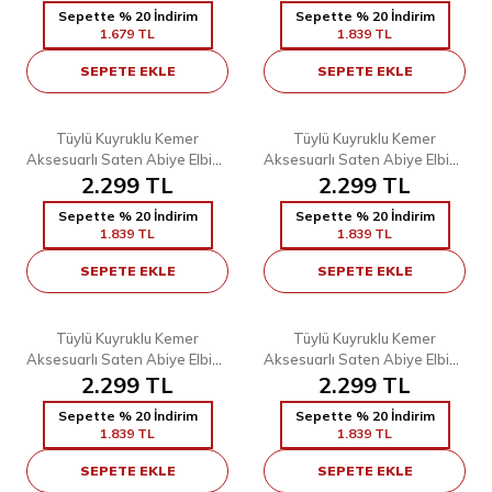
Sepette % 20 İndirim
Sepette % 20 İndirim
1.679
TL
1.839
TL
SEPETE EKLE
SEPETE EKLE
5
5
38
38
40
42
44
46
48
Tüylü Kuyruklu Kemer
Tüylü Kuyruklu Kemer
Aksesuarlı Saten Abiye Elbise
Aksesuarlı Saten Abiye Elbise
2.299
3869 Siyah
TL
2.299
3869 Vizon
TL
Sepette % 20 İndirim
Sepette % 20 İndirim
1.839
TL
1.839
TL
SEPETE EKLE
SEPETE EKLE
5
5
38
40
42
46
38
40
42
44
46
48
Tüylü Kuyruklu Kemer
Tüylü Kuyruklu Kemer
Aksesuarlı Saten Abiye Elbise
Aksesuarlı Saten Abiye Elbise
2.299
3869 Zümrüt
TL
3869 Kahverengi
2.299
TL
Sepette % 20 İndirim
Sepette % 20 İndirim
1.839
TL
1.839
TL
SEPETE EKLE
SEPETE EKLE