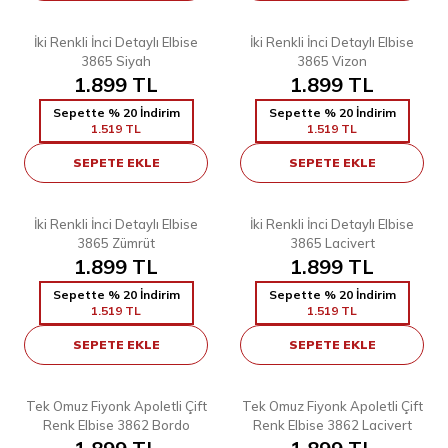
4
4
38
40
42
44
46
48
38
40
42
44
46
48
İki Renkli İnci Detaylı Elbise
İki Renkli İnci Detaylı Elbise
3865 Siyah
3865 Vizon
1.899
TL
1.899
TL
Sepette % 20 İndirim
Sepette % 20 İndirim
1.519
TL
1.519
TL
SEPETE EKLE
SEPETE EKLE
4
4
38
40
42
44
46
48
38
40
42
44
46
48
İki Renkli İnci Detaylı Elbise
İki Renkli İnci Detaylı Elbise
3865 Zümrüt
3865 Lacivert
1.899
TL
1.899
TL
Sepette % 20 İndirim
Sepette % 20 İndirim
1.519
TL
1.519
TL
SEPETE EKLE
SEPETE EKLE
5
5
38
40
42
44
46
48
38
40
42
44
46
48
Tek Omuz Fiyonk Apoletli Çift
Tek Omuz Fiyonk Apoletli Çift
Renk Elbise 3862 Bordo
Renk Elbise 3862 Lacivert