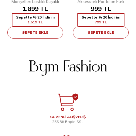
Manşetleri Lastikli Kuşaklı
Aksesuarlı Pantolon Etek
Astarlı Elbise 3614 Zümrüt
1.899
TL
0125-1 Bebe Mavisi
999
TL
Sepette % 20 İndirim
Sepette % 20 İndirim
1.519
TL
799
TL
SEPETE EKLE
SEPETE EKLE
GÜVENLİ ALIŞVERİŞ
256 Bit Rapid SSL