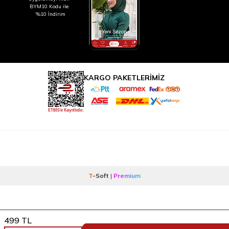
BYM10 Kodu ile
%10 İndirim
KARGO PAKETLERİMİZ
T
-Soft
|
Premium
499
TL