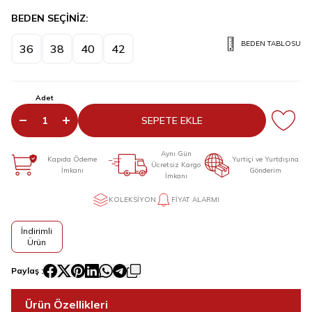
BEDEN SEÇİNİZ:
BEDEN TABLOSU
36
38
40
42
Adet
SEPETE EKLE
Aynı Gün
Kapıda Ödeme
Yurtiçi ve Yurtdışına
Ücretsiz Kargo
İmkanı
Gönderim
İmkanı
KOLEKSIYON
FIYAT ALARMI
İndirimli
Ürün
Paylaş :
Ürün Özellikleri