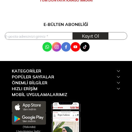
TÜM DÜNYAYA KARGO İMKANI
E-BÜLTEN ABONELIĞI
Kayıt Ol
WhatsApp
Instagram
Facebook
Youtube
Tik Tok
KATEGORILER
POPÜLER SAYFALAR
ÖNEMLI BILGILER
HIZLI ERIŞIM
MOBİL UYGULAMALARIMIZ
(Yakında)
Uygulamayı İndir