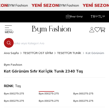
ON
YENİ SEZON
YENİ SEZON
BYM Fashion
BYM Fashion
B
TR
TL
Bayi Girişi
Hesabım
Favorile
Sepe
MENÜ
Ana Sayfa
TESETTÜR ÜST GİYİM
TESETTÜR TUNİK
Kat Görünüm Sıfır
Bym Fashion
Kat Görünüm Sıfır Kol İçlik Tunik 2340 Taş
RENK:
Taş
Bym.000275-275
Bym.000275-275
Bym.000275-275
Bym.000275-275
Bym.000275-275
Bym.000275-275