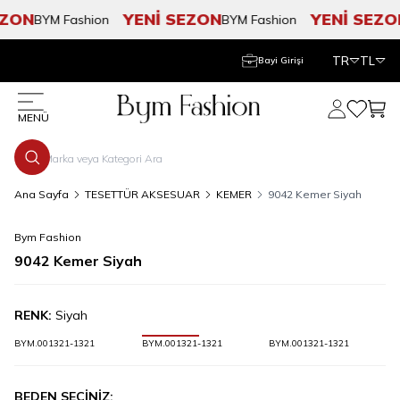
ZON
YENİ SEZON
YENİ SEZO
BYM Fashion
BYM Fashion
TR
TL
Bayi Girişi
Hesabım
Favorile
Sepe
MENÜ
Ana Sayfa
TESETTÜR AKSESUAR
KEMER
9042 Kemer Siyah
Bym Fashion
9042 Kemer Siyah
RENK:
Siyah
BYM.001321-1321
BYM.001321-1321
BYM.001321-1321
BEDEN SEÇİNİZ: