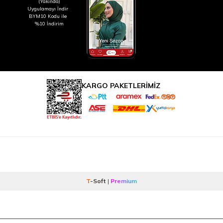
(Yakında)
Uygulamayı İndir
BYM10 Kodu ile
%10 İndirim
KARGO PAKETLERİMİZ
T
-Soft
|
Premium