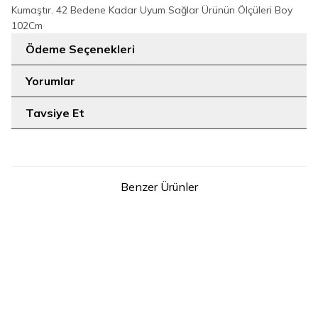
Kumaştır. 42 Bedene Kadar Uyum Sağlar Ürünün Ölçüleri Boy
102Cm
Ödeme Seçenekleri
Yorumlar
Tavsiye Et
Benzer Ürünler
10
10
STD
STD
9104 kemer Ekru
9104 kemer Fuşya
349
TL
349
TL
SEPETE EKLE
SEPETE EKLE