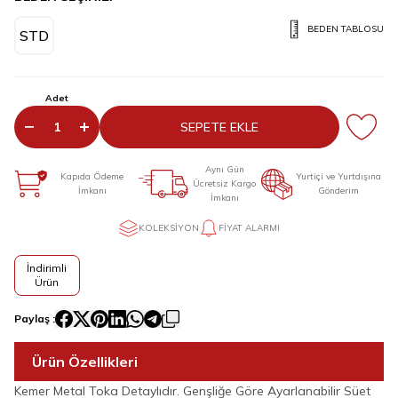
BEDEN TABLOSU
STD
Adet
SEPETE EKLE
Aynı Gün
Kapıda Ödeme
Yurtiçi ve Yurtdışına
Ücretsiz Kargo
İmkanı
Gönderim
İmkanı
KOLEKSIYON
FIYAT ALARMI
İndirimli
Ürün
Paylaş :
Ürün Özellikleri
Kemer Metal Toka Detaylıdır. Genşliğe Göre Ayarlanabilir Süet