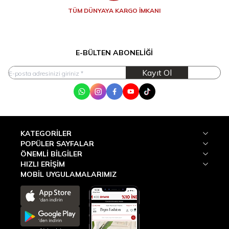
TÜM DÜNYAYA KARGO İMKANI
E-BÜLTEN ABONELIĞI
Kayıt Ol
WhatsApp
Instagram
Facebook
Youtube
Tik Tok
KATEGORILER
POPÜLER SAYFALAR
ÖNEMLI BILGILER
HIZLI ERIŞIM
MOBİL UYGULAMALARIMIZ