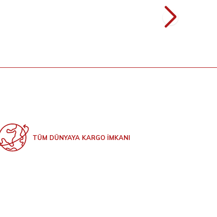
L
349
TL
TÜM DÜNYAYA KARGO İMKANI