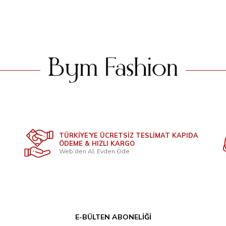
349
TL
349
T
TÜRKİYE’YE ÜCRETSİZ TESLİMAT KAPIDA
ÖDEME & HIZLI KARGO
Web’den Al, Evden Öde
E-BÜLTEN ABONELIĞI