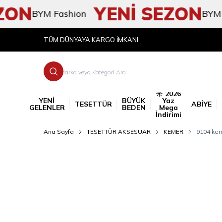
ON
YENİ SEZON
BYM Fashion
BYM Fash
TÜM DÜNYAYA KARGO İMKANI
☀️ 2026
YENİ
BÜYÜK
Yaz
TESETTÜR
ABİYE
GELENLER
BEDEN
Mega
İndirimi
Ana Sayfa
TESETTÜR AKSESUAR
KEMER
9104 kem