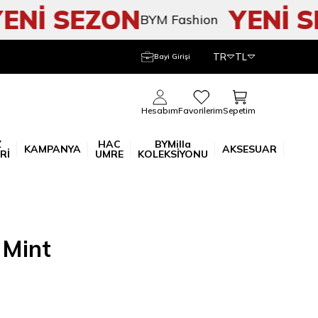
Nİ SEZON
YENİ SE
BYM Fashion
TR
TL
Bayi Girişi
Sepetim
Hesabım
Favorilerim
Z
HAC
BYMilla
KAMPANYA
AKSESUAR
Rİ
UMRE
KOLEKSİYONU
 Mint