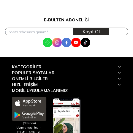
E-BÜLTEN ABONELIĞI
Kayıt Ol
WhatsApp
Instagram
Facebook
Youtube
Tik Tok
KATEGORILER
POPÜLER SAYFALAR
ÖNEMLI BILGILER
HIZLI ERIŞIM
MOBİL UYGULAMALARIMIZ
(Yakında)
Uygulamayı İndir
BYM10 Kodu ile