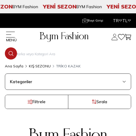
EZON
YENİ SEZON
YENİ SEZO
BYM Fashion
BYM Fashion
TR
TL
Bayi Girişi
Hesabım
Favorile
Sepe
MENÜ
Ana Sayfa
KIŞ SEZONU
TRİKO KAZAK
Kategoriler
Filtrele
Sırala