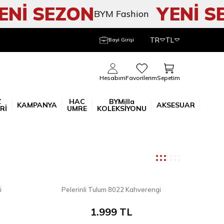
İ SEZON
YENİ SEZ
BYM Fashion
TR
TL
Bayi Girişi
Sepetim
Hesabım
Favorilerim
Z
HAC
BYMilla
KAMPANYA
AKSESUAR
Rİ
UMRE
KOLEKSİYONU
8
8
i
Pelerinli Tulum 8022 Kahverengi
YENI
1.999
TL