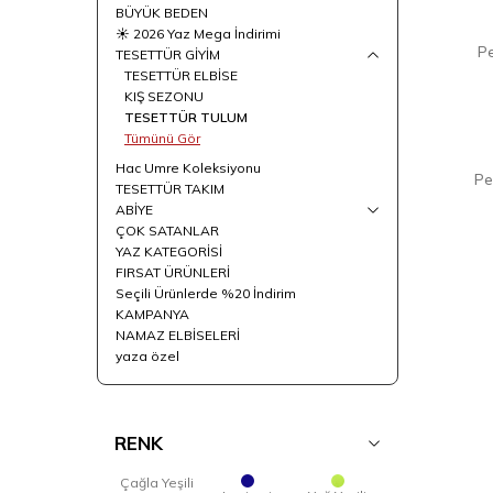
BÜYÜK BEDEN
☀️ 2026 Yaz Mega İndirimi
Pe
YENI
TESETTÜR GİYİM
TESETTÜR ELBİSE
KIŞ SEZONU
TESETTÜR TULUM
Tümünü Gör
Hac Umre Koleksiyonu
Pe
TESETTÜR TAKIM
ABİYE
ÇOK SATANLAR
YAZ KATEGORİSİ
FIRSAT ÜRÜNLERİ
Seçili Ürünlerde %20 İndirim
KAMPANYA
NAMAZ ELBİSELERİ
yaza özel
RENK
Çağla Yeşili