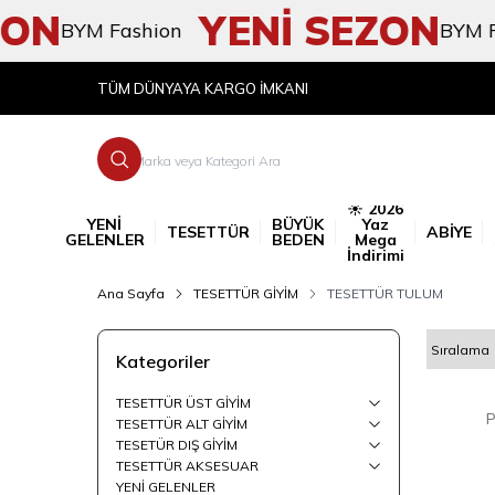
N
YENİ SEZON
BYM Fashion
BYM Fash
TÜM DÜNYAYA KARGO İMKANI
☀️ 2026
YENİ
BÜYÜK
Yaz
TESETTÜR
ABİYE
GELENLER
BEDEN
Mega
İndirimi
Ana Sayfa
TESETTÜR GİYİM
TESETTÜR TULUM
Kategoriler
TESETTÜR ÜST GİYİM
P
YENI
TESETTÜR ALT GİYİM
TESETÜR DIŞ GİYİM
TESETTÜR AKSESUAR
YENİ GELENLER