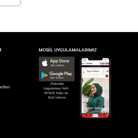
M
MOBİL UYGULAMALARIMIZ
(Yakında)
etleri
Uygulamayı İndir
BYM10 Kodu ile
%10 İndirim