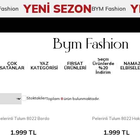
YENİ SEZON
YEN
ion
BYM Fashion
Seçili
ÇOK
YAZ
FIRSAT
Ürünlerde
NAMA
SATANLAR
KATEGORİSİ
ÜRÜNLERİ
%20
ELBİSELE
İndirim
Stoktakiler
Toplam
8
ürün bulunmaktadır.
8
elerinli Tulum 8022 Bordo
Pelerinli Tulum 8022 Hak
YENI
1.999
TL
1.999
TL