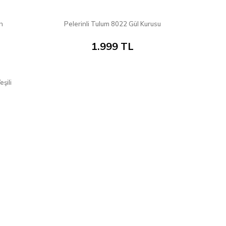
8
8
ah
Pelerinli Tulum 8022 Gül Kurusu
1.999
TL
8
şili