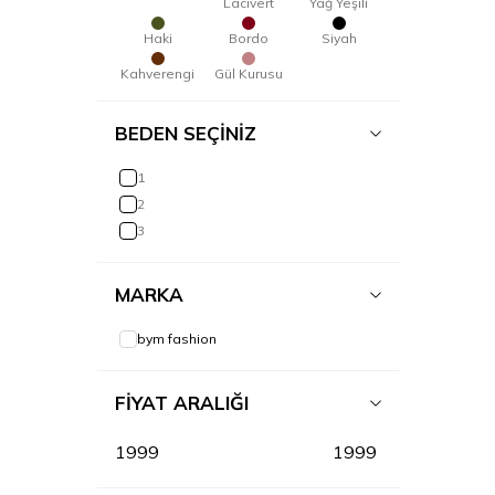
Lacivert
Yağ Yeşili
Haki
Bordo
Siyah
Kahverengi
Gül Kurusu
BEDEN SEÇİNİZ
1
2
3
MARKA
bym fashion
FIYAT ARALIĞI