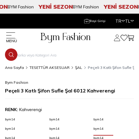
ON
YENİ SEZON
YENİ SEZON
BYM Fashion
BYM Fashion
B
TR
TL
Bayi Girişi
Hesabım
Favorile
Sepe
MENÜ
Ana Sayfa
TESETTÜR AKSESUAR
ŞAL
Peçeli 3 Katlı Şifon Sufle Ş
Bym Fashion
Peçeli 3 Katlı Şifon Sufle Şal 6012 Kahverengi
RENK:
Kahverengi
bym14
bym14
bym14
bym14
bym14
bym14
bym14
bym14
bym14