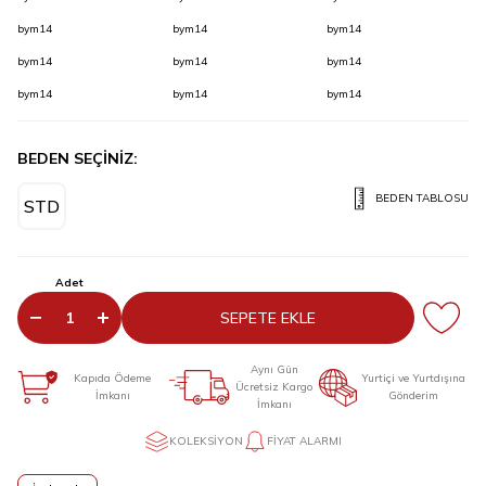
bym14
bym14
bym14
bym14
bym14
bym14
bym14
bym14
bym14
BEDEN SEÇİNİZ:
BEDEN TABLOSU
STD
Adet
SEPETE EKLE
Aynı Gün
Kapıda Ödeme
Yurtiçi ve Yurtdışına
Ücretsiz Kargo
İmkanı
Gönderim
İmkanı
KOLEKSIYON
FIYAT ALARMI