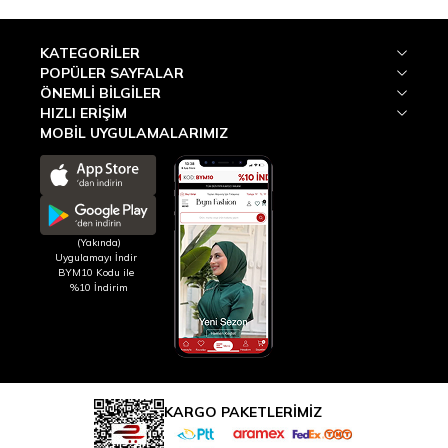
KATEGORILER
POPÜLER SAYFALAR
ÖNEMLI BILGILER
HIZLI ERIŞIM
MOBİL UYGULAMALARIMIZ
(Yakında)
Uygulamayı İndir
BYM10 Kodu ile
%10 İndirim
KARGO PAKETLERİMİZ