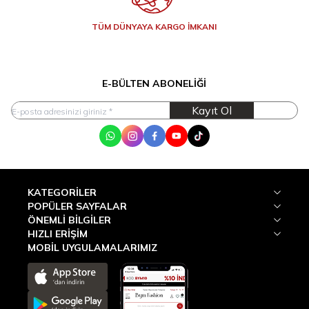
TÜM DÜNYAYA KARGO İMKANI
E-BÜLTEN ABONELIĞI
Kayıt Ol
WhatsApp
Instagram
Facebook
Youtube
Tik Tok
KATEGORILER
POPÜLER SAYFALAR
ÖNEMLI BILGILER
HIZLI ERIŞIM
MOBİL UYGULAMALARIMIZ