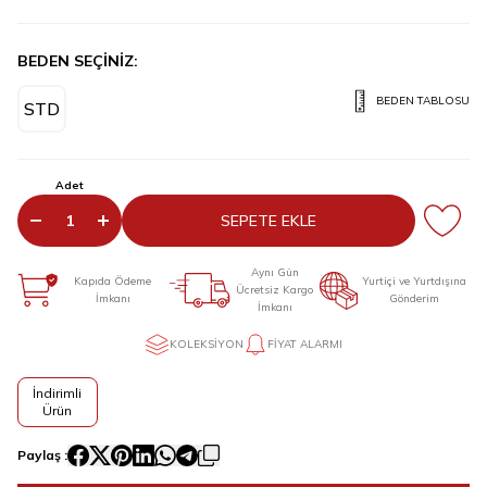
BEDEN SEÇİNİZ:
BEDEN TABLOSU
STD
Adet
SEPETE EKLE
Aynı Gün
Kapıda Ödeme
Yurtiçi ve Yurtdışına
Ücretsiz Kargo
İmkanı
Gönderim
İmkanı
KOLEKSIYON
FIYAT ALARMI
İndirimli
Ürün
Paylaş :