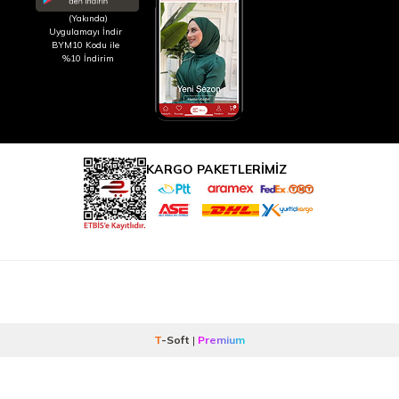
(Yakında)
Uygulamayı İndir
BYM10 Kodu ile
%10 İndirim
KARGO PAKETLERİMİZ
T
-Soft
|
Premium