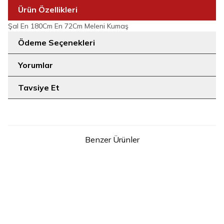
Ürün Özellikleri
Şal En 180Cm En 72Cm Meleni Kumaş
Ödeme Seçenekleri
Yorumlar
Tavsiye Et
Benzer Ürünler
20
20
STD
STD
Peçeli 3 Katlı Şifon Sufle Şal
Peçeli 3 Katlı Şifon Sufle Şal
6012 Gri
6012 Gül Kurusu
999
TL
999
TL
SEPETE EKLE
SEPETE EKLE