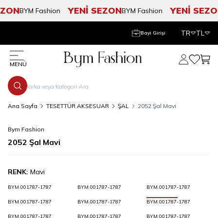
ZON
YENİ SEZON
YENİ SEZO
BYM Fashion
BYM Fashion
TR
TL
Bayi Girişi
Hesabım
Favorile
Sepe
MENÜ
Ana Sayfa
TESETTÜR AKSESUAR
ŞAL
2052 Şal Mavi
Bym Fashion
2052 Şal Mavi
RENK:
Mavi
BYM.001787-1787
BYM.001787-1787
BYM.001787-1787
BYM.001787-1787
BYM.001787-1787
BYM.001787-1787
BYM.001787-1787
BYM.001787-1787
BYM.001787-1787