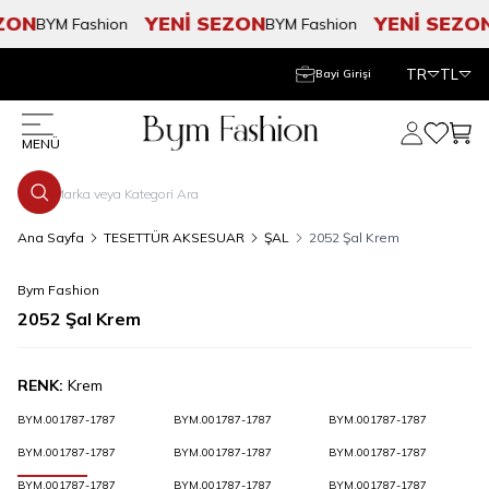
ZON
YENİ SEZON
YENİ SEZON
BYM Fashion
BYM Fashion
TR
TL
Bayi Girişi
Hesabım
Favorile
Sepe
MENÜ
Ana Sayfa
TESETTÜR AKSESUAR
ŞAL
2052 Şal Krem
Bym Fashion
2052 Şal Krem
RENK:
Krem
BYM.001787-1787
BYM.001787-1787
BYM.001787-1787
BYM.001787-1787
BYM.001787-1787
BYM.001787-1787
BYM.001787-1787
BYM.001787-1787
BYM.001787-1787