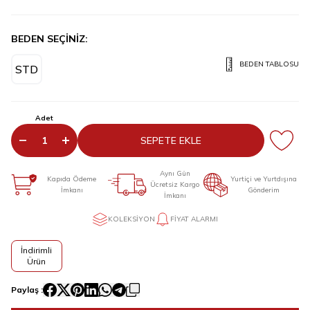
BEDEN SEÇİNİZ:
BEDEN TABLOSU
STD
Adet
SEPETE EKLE
Aynı Gün
Kapıda Ödeme
Yurtiçi ve Yurtdışına
Ücretsiz Kargo
İmkanı
Gönderim
İmkanı
KOLEKSIYON
FIYAT ALARMI
İndirimli
Ürün
Paylaş :