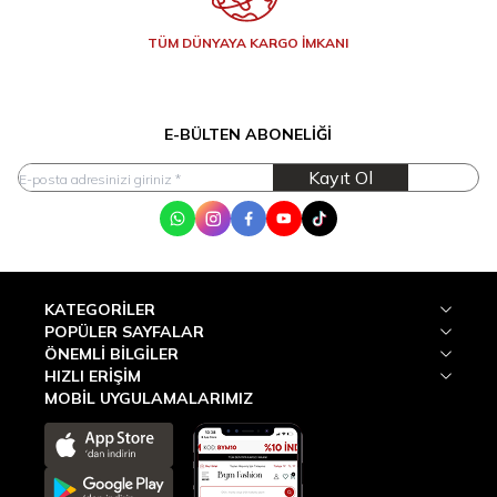
TÜM DÜNYAYA KARGO İMKANI
E-BÜLTEN ABONELIĞI
Kayıt Ol
WhatsApp
Instagram
Facebook
Youtube
Tik Tok
KATEGORILER
POPÜLER SAYFALAR
ÖNEMLI BILGILER
HIZLI ERIŞIM
MOBİL UYGULAMALARIMIZ