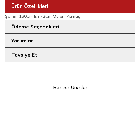
Ürün Özellikleri
Şal En 180Cm En 72Cm Meleni Kumaş
Ödeme Seçenekleri
Yorumlar
Tavsiye Et
Benzer Ürünler
20
20
STD
STD
Peçeli 3 Katlı Şifon Sufle Şal
Peçeli 3 Katlı Şifon Sufle Şal
6012 Gri
6012 Gül Kurusu
999
TL
999
TL
SEPETE EKLE
SEPETE EKLE