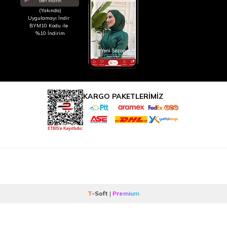
(Yakında)
Uygulamayı İndir
BYM10 Kodu ile
%10 İndirim
KARGO PAKETLERİMİZ
T
-Soft
|
Premium