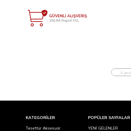
GÜVENLİ ALIŞVERİŞ
256 Bit Rapid SSL
KATEGORILER
POPÜLER SAYFALAR
Tesettür Aksesuar
YENİ GELENLER