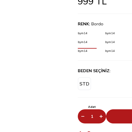
999
TL
RENK:
Bordo
bym14
bym14
bym14
bym14
bym14
bym14
BEDEN SEÇİNİZ:
STD
Adet