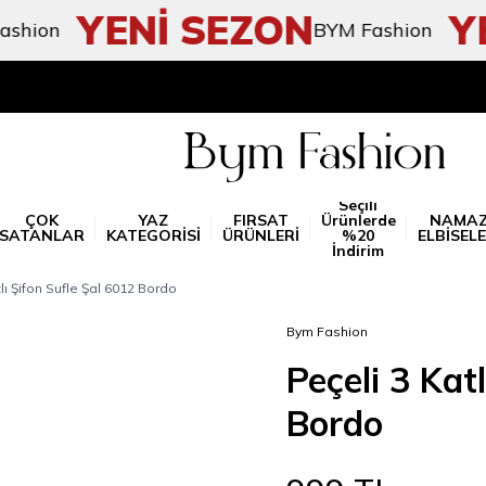
YENİ SEZON
YEN
ion
BYM Fashion
Seçili
ÇOK
YAZ
FIRSAT
Ürünlerde
NAMA
SATANLAR
KATEGORİSİ
ÜRÜNLERİ
%20
ELBİSELE
İndirim
lı Şifon Sufle Şal 6012 Bordo
Bym Fashion
Peçeli 3 Kat
Bordo