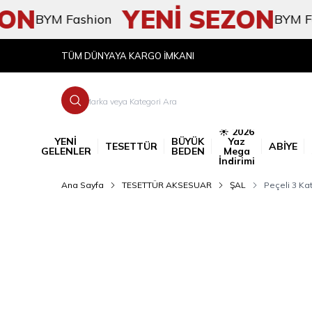
N
YENİ SEZON
BYM Fashion
BYM Fash
TÜM DÜNYAYA KARGO İMKANI
☀️ 2026
YENİ
BÜYÜK
Yaz
TESETTÜR
ABİYE
GELENLER
BEDEN
Mega
İndirimi
Ana Sayfa
TESETTÜR AKSESUAR
ŞAL
Peçeli 3 Kat