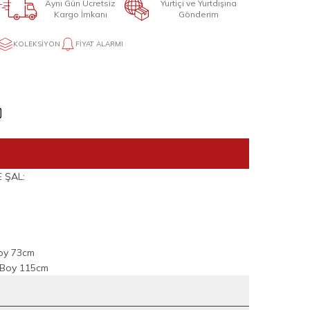
Aynı Gün Ücretsiz
Yurtiçi ve Yurtdışına
Kargo İmkanı
Gönderim
KOLEKSIYON
FIYAT ALARMI
E ŞAL:
Boy 73cm
m Boy 115cm