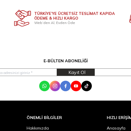
TÜRKİYE’YE ÜCRETSİZ TESLİMAT KAPIDA
ÖDEME & HIZLI KARGO
Web’den Al, Evden Öde
E-BÜLTEN ABONELIĞI
Kayıt Ol
WhatsApp
Instagram
Facebook
Youtube
Tik Tok
ÖNEMLI BILGILER
HIZLI ERIŞI
Hakkımızda
Anasayfa