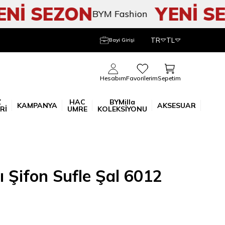
İ SEZON
YENİ SEZ
BYM Fashion
TR
TL
Bayi Girişi
Sepetim
Hesabım
Favorilerim
Z
HAC
BYMilla
KAMPANYA
AKSESUAR
Rİ
UMRE
KOLEKSİYONU
lı Şifon Sufle Şal 6012