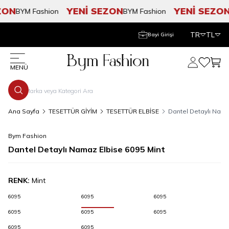
ON
YENİ SEZON
YENİ SEZON
BYM Fashion
BYM Fashion
TR
TL
Bayi Girişi
Hesabım
Favorile
Sepe
MENÜ
Ana Sayfa
TESETTÜR GİYİM
TESETTÜR ELBİSE
Dantel Detaylı Nama
Bym Fashion
Dantel Detaylı Namaz Elbise 6095 Mint
RENK:
Mint
6095
6095
6095
6095
6095
6095
6095
6095