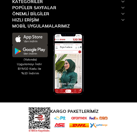
KATEGORILER
POPÜLER SAYFALAR
ÖNEMLI BILGILER
HIZLI ERIŞIM
MOBİL UYGULAMALARIMIZ
(Yakında)
Uygulamayı İndir
BYM10 Kodu ile
%10 İndirim
KARGO PAKETLERİMİZ