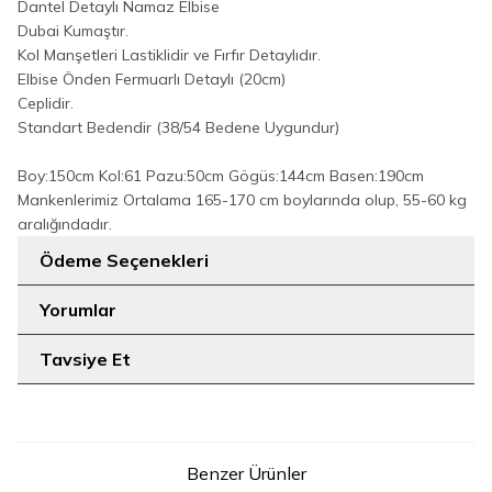
Dantel Detaylı Namaz Elbise
Dubai Kumaştır.
Kol Manşetleri Lastiklidir ve Fırfır Detaylıdır.
Elbise Önden Fermuarlı Detaylı (20cm)
Ceplidir.
Standart Bedendir (38/54 Bedene Uygundur)
Boy:150cm Kol:61 Pazu:50cm Gögüs:144cm Basen:190cm
Mankenlerimiz Ortalama 165-170 cm boylarında olup, 55-60 kg
aralığındadır.
Ödeme Seçenekleri
Yorumlar
Tavsiye Et
Benzer Ürünler
2
2
STD
STD