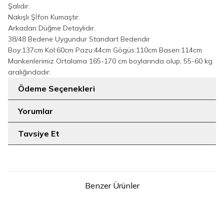
Şalıdır.
Nakışlı Şİfon Kumaştır.
Arkadan Düğme Detaylıdır.
38/48 Bedene Uygundur Standart Bedendir
Boy:137cm Kol:60cm Pazu:44cm Gögüs:110cm Basen:114cm
Mankenlerimiz Ortalama 165-170 cm boylarında olup, 55-60 kg
aralığındadır.
Ödeme Seçenekleri
Yorumlar
Tavsiye Et
Benzer Ürünler
2
7
STD
1
2
3
Belden Lastikli Nakışlı Elbise
Güpür Detay Pelerinli Elbise
YENI
7001 Gümüş
6079 Lacivert