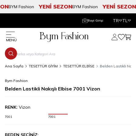
ON
YENİ SEZON
YENİ SEZON
BYM Fashion
BYM Fashion
B
TR
TL
Bayi Girişi
Hesabım
Favorile
Sepe
MENÜ
Ana Sayfa
TESETTÜR GİYİM
TESETTÜR ELBİSE
Belden Lastikli Nakı
Bym Fashion
Belden Lastikli Nakışlı Elbise 7001 Vizon
RENK:
Vizon
7001
7001
BEDEN SEÇİNİZ: