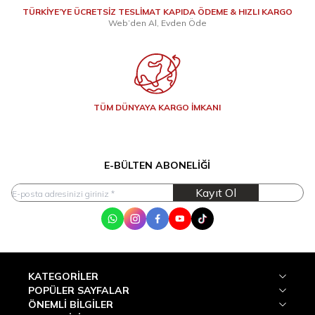
TÜRKİYE’YE ÜCRETSİZ TESLİMAT KAPIDA ÖDEME & HIZLI KARGO
Web’den Al, Evden Öde
TÜM DÜNYAYA KARGO İMKANI
E-BÜLTEN ABONELIĞI
Kayıt Ol
WhatsApp
Instagram
Facebook
Youtube
Tik Tok
KATEGORILER
POPÜLER SAYFALAR
ÖNEMLI BILGILER