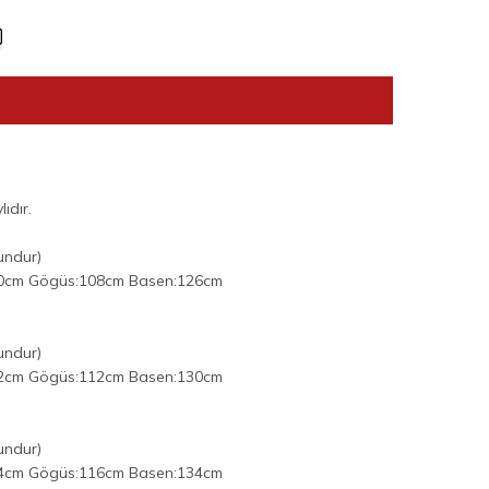
lıdır.
undur)
40cm Gögüs:108cm Basen:126cm
undur)
42cm Gögüs:112cm Basen:130cm
undur)
44cm Gögüs:116cm Basen:134cm