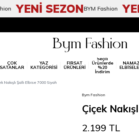
YENİ SEZON
YENİ
BYM Fashion
Seçili
ÇOK
YAZ
FIRSAT
Ürünlerde
NAMA
SATANLAR
KATEGORİSİ
ÜRÜNLERİ
%20
ELBİSELE
İndirim
k Nakışlı Şallı Elbise 7000 Siyah
Bym Fashion
Çiçek Nakışl
2.199
TL