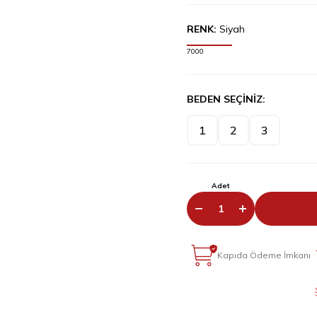
RENK:
Siyah
7000
BEDEN SEÇİNİZ:
1
2
3
Adet
Kapıda Ödeme İmkanı