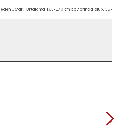
beden 38'dir, Ortalama 165-170 cm boylarında olup, 55-
7
5
ise 6079 Lacivert
Çiçek Desen Elbise 7002 Somon
YENI
L
2.199
TL