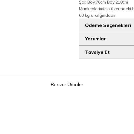
Şal: Boy:76cm Boy:210cm
Mankenlerimizin üzerindeki 
60 kg aralığındadır
Ödeme Seçenekleri
Yorumlar
Tavsiye Et
Benzer Ürünler
2
Belden Lastikli Nakışlı Elbise 7001 Gümüş
Güpür Detay Pelerinli Elb
NI
2.199
TL
1.899
T