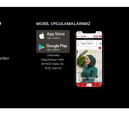
M
MOBİL UYGULAMALARIMIZ
(Yakında)
etleri
Uygulamayı İndir
BYM10 Kodu ile
%10 İndirim