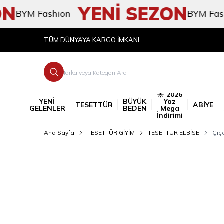
YENİ SEZON
YM Fashion
BYM Fashion
TÜM DÜNYAYA KARGO İMKANI
☀️ 2026
YENİ
BÜYÜK
Yaz
TESETTÜR
ABİYE
GELENLER
BEDEN
Mega
İndirimi
Ana Sayfa
TESETTÜR GİYİM
TESETTÜR ELBİSE
Çiçe