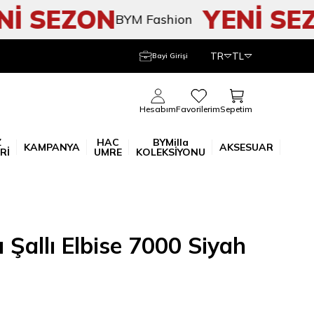
 SEZON
YENİ SEZO
BYM Fashion
TR
TL
Bayi Girişi
Sepetim
Hesabım
Favorilerim
Z
HAC
BYMilla
KAMPANYA
AKSESUAR
Rİ
UMRE
KOLEKSİYONU
ı Şallı Elbise 7000 Siyah