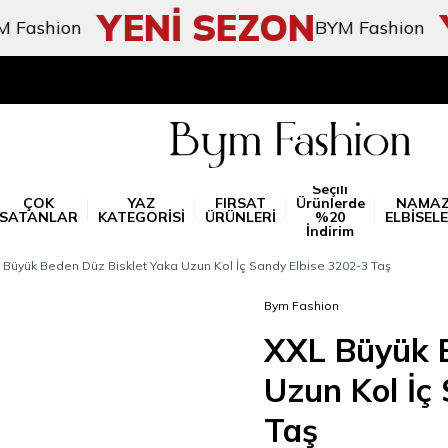
YENİ SEZON
YE
hion
BYM Fashion
Seçili
ÇOK
YAZ
FIRSAT
Ürünlerde
NAMA
SATANLAR
KATEGORİSİ
ÜRÜNLERİ
%20
ELBİSELE
İndirim
 Büyük Beden Düz Bisklet Yaka Uzun Kol İç Sandy Elbise 3202-3 Taş
Bym Fashion
XXL Büyük B
Uzun Kol İç
Taş