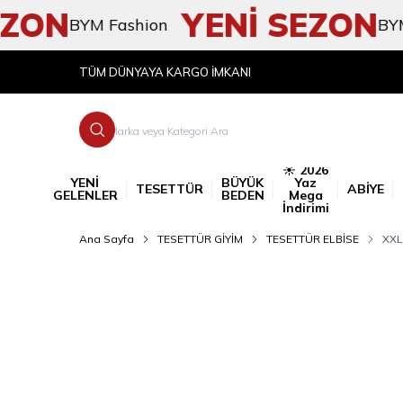
ON
YENİ SEZON
BYM Fashion
BYM Fas
TÜM DÜNYAYA KARGO İMKANI
☀️ 2026
YENİ
BÜYÜK
Yaz
TESETTÜR
ABİYE
GELENLER
BEDEN
Mega
İndirimi
Ana Sayfa
TESETTÜR GİYİM
TESETTÜR ELBİSE
XXL