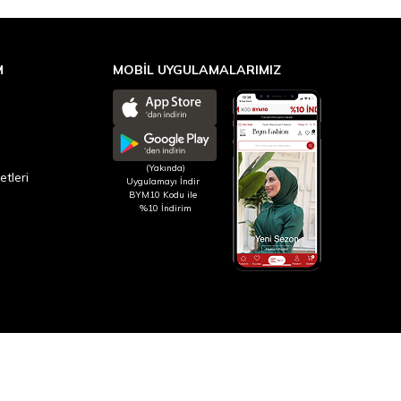
M
MOBİL UYGULAMALARIMIZ
(Yakında)
etleri
Uygulamayı İndir
BYM10 Kodu ile
%10 İndirim