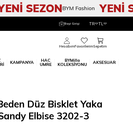
Nİ SEZON
YENİ SE
BYM Fashion
TR
TL
Bayi Girişi
Sepetim
Hesabım
Favorilerim
Z
HAC
BYMilla
KAMPANYA
AKSESUAR
Rİ
UMRE
KOLEKSİYONU
eden Düz Bisklet Yaka
 Sandy Elbise 3202-3