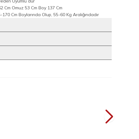
Beden Uyumlu dur
l 62 Cm Omuz 53 Cm Boy 137 Cm
-170 Cm Boylarında Olup, 55-60 Kg Aralığındadır
1
7
ise 6079 Lacivert
Çiçek Nakışlı Şallı Elbise 7000 Siyah
YENI
L
2.199
TL