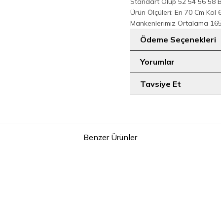
Standart Olup 52 54 56 58 
Ürün Ölçüleri: En 70 Cm Ko
Mankenlerimiz Ortalama 165
Ödeme Seçenekleri
Yorumlar
Tavsiye Et
Benzer Ürünler
2
Belden Lastikli Nakışlı Elbise 7001 Gümüş
Güpür Detay Pelerinli Elb
NI
2.199
TL
1.899
T