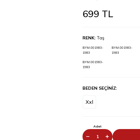
699
TL
RENK:
Taş
BYM.001983-
BYM.001983-
1983
1983
BYM.001983-
1983
BEDEN SEÇİNİZ:
Xxl
Adet