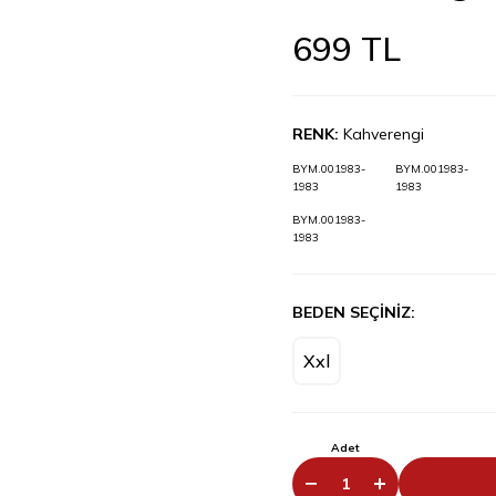
699
TL
RENK:
Kahverengi
BYM.001983-
BYM.001983-
1983
1983
BYM.001983-
1983
BEDEN SEÇİNİZ:
Xxl
Adet