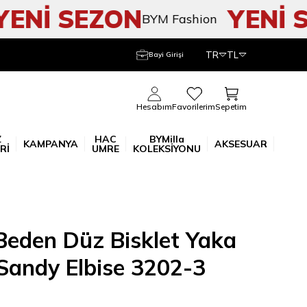
Nİ SEZON
YENİ SE
BYM Fashion
TR
TL
Bayi Girişi
Sepetim
Hesabım
Favorilerim
Z
HAC
BYMilla
KAMPANYA
AKSESUAR
Rİ
UMRE
KOLEKSİYONU
eden Düz Bisklet Yaka
 Sandy Elbise 3202-3