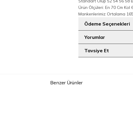
Standart Olup 52 54 56 58 
Ürün Ölçüleri: En 70 Cm Ko
Mankenlerimiz Ortalama 165
Ödeme Seçenekleri
Yorumlar
Tavsiye Et
Benzer Ürünler
2
Belden Lastikli Nakışlı Elbise 7001 Gümüş
Güpür Detay Pelerinli Elb
NI
2.199
TL
1.899
T