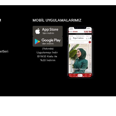
M
MOBİL UYGULAMALARIMIZ
(Yakında)
etleri
Uygulamayı İndir
BYM10 Kodu ile
%10 İndirim