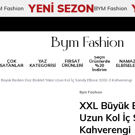
YENİ SEZON
YE
hion
BYM Fashion
Seçili
ÇOK
YAZ
FIRSAT
Ürünlerde
NAMA
SATANLAR
KATEGORİSİ
ÜRÜNLERİ
%20
ELBİSELE
İndirim
 Büyük Beden Düz Bisklet Yaka Uzun Kol İç Sandy Elbise 3202-3 Kahverengi
Bym Fashion
XXL Büyük B
Uzun Kol İç
Kahverengi