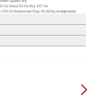
Beden Uyumlu dur
l 62 Cm Omuz 53 Cm Boy 137 Cm
-170 Cm Boylarında Olup, 55-60 Kg Aralığındadır
1
7
ise 6079 Lacivert
Çiçek Nakışlı Şallı Elbise 7000 Siyah
YENI
L
2.199
TL