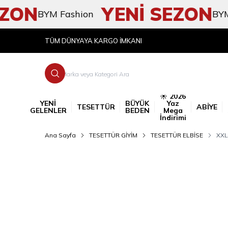
ON
YENİ SEZON
BYM Fashion
BYM Fas
TÜM DÜNYAYA KARGO İMKANI
☀️ 2026
YENİ
BÜYÜK
Yaz
TESETTÜR
ABİYE
GELENLER
BEDEN
Mega
İndirimi
Ana Sayfa
TESETTÜR GİYİM
TESETTÜR ELBİSE
XXL