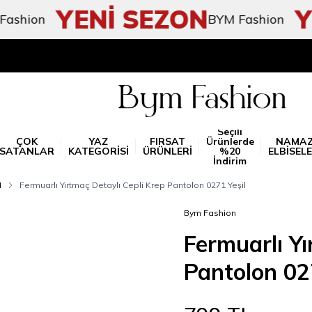
YENİ SEZON
YEN
on
BYM Fashion
Seçili
ÇOK
YAZ
FIRSAT
Ürünlerde
NAMA
SATANLAR
KATEGORİSİ
ÜRÜNLERİ
%20
ELBİSELE
İndirim
N
Fermuarlı Yırtmaç Detaylı Cepli Krep Pantolon 0271 Yeşil
Bym Fashion
Fermuarlı Yı
Pantolon 02