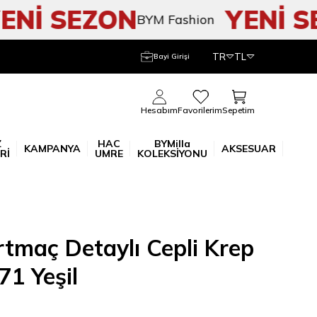
İ SEZON
YENİ SEZ
BYM Fashion
TR
TL
Bayi Girişi
Sepetim
Hesabım
Favorilerim
Z
HAC
BYMilla
KAMPANYA
AKSESUAR
Rİ
UMRE
KOLEKSİYONU
rtmaç Detaylı Cepli Krep
71 Yeşil