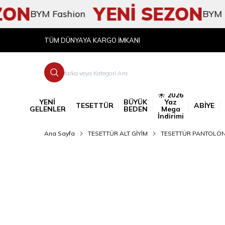
N
YENİ SEZON
BYM Fashion
BYM Fashi
TÜM DÜNYAYA KARGO İMKANI
☀️ 2026
YENİ
BÜYÜK
Yaz
TESETTÜR
ABİYE
GELENLER
BEDEN
Mega
İndirimi
Ana Sayfa
TESETTÜR ALT GİYİM
TESETTÜR PANTOLO