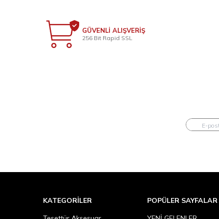
GÜVENLİ ALIŞVERİŞ
256 Bit Rapid SSL
KATEGORILER
POPÜLER SAYFALAR
Tesettür Aksesuar
YENİ GELENLER