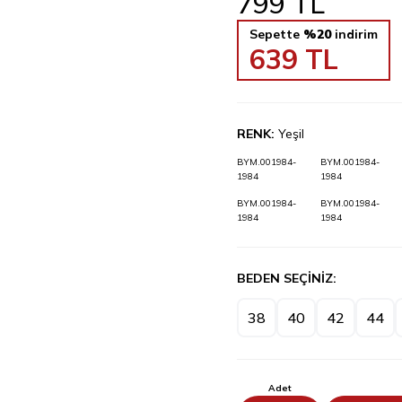
799
TL
Sepette
%20
indirim
639
TL
RENK:
Yeşil
BYM.001984-
BYM.001984-
1984
1984
BYM.001984-
BYM.001984-
1984
1984
BEDEN SEÇİNİZ:
38
40
42
44
Adet