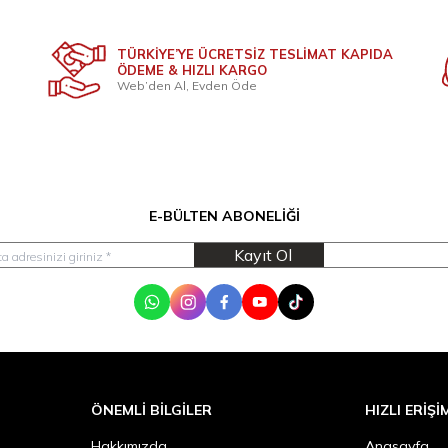
TÜRKİYE’YE ÜCRETSİZ TESLİMAT KAPIDA
ÖDEME & HIZLI KARGO
Web’den Al, Evden Öde
E-BÜLTEN ABONELIĞI
Kayıt Ol
WhatsApp
Instagram
Facebook
Youtube
Tik Tok
ÖNEMLI BILGILER
HIZLI ERIŞI
Hakkımızda
Anasayfa