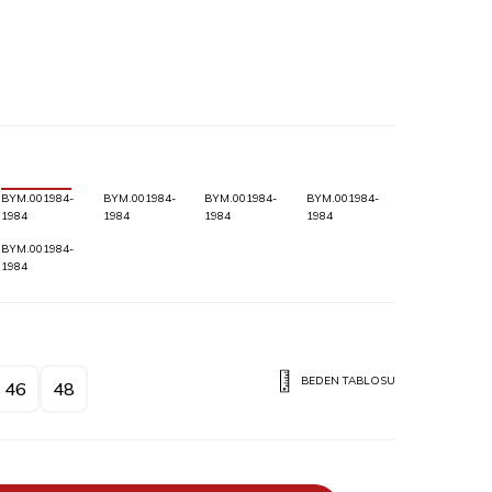
BYM.001984-
BYM.001984-
BYM.001984-
BYM.001984-
1984
1984
1984
1984
BYM.001984-
1984
BEDEN TABLOSU
46
48