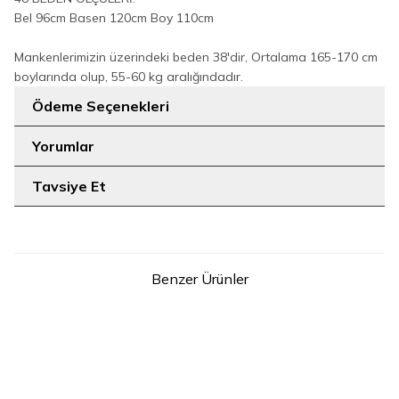
Bel 96cm Basen 120cm Boy 110cm
Mankenlerimizin üzerindeki beden 38'dir, Ortalama 165-170 cm
boylarında olup, 55-60 kg aralığındadır.
Ödeme Seçenekleri
Yorumlar
Tavsiye Et
Benzer Ürünler
8
12
40
46
Düğme Detaylı Bel Bağlamalı
Büyük Beden Fermuarlı Kemer
Cepli Bol Pantolon 0275 Koyu
Aksesuarlı Pantolon Etek
999
Kahve
TL
0125-1 Bebe Mavisi
999
TL
Sepette % 20 İndirim
Sepette % 20 İndirim
799
TL
799
TL