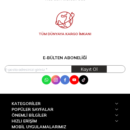
TÜM DÜNYAYA KARGO İMKANI
E-BÜLTEN ABONELIĞI
Kayıt Ol
WhatsApp
Instagram
Facebook
Youtube
Tik Tok
KATEGORILER
POPÜLER SAYFALAR
ÖNEMLI BILGILER
HIZLI ERIŞIM
MOBİL UYGULAMALARIMIZ