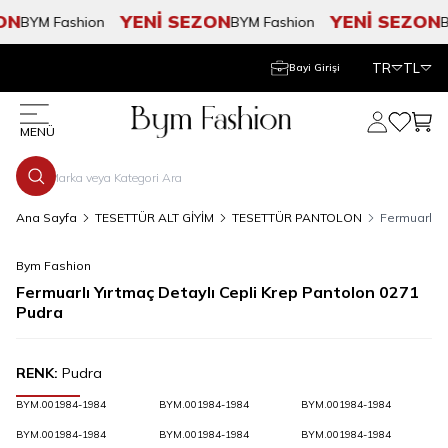
N
YENİ SEZON
YENİ SEZON
BYM Fashion
BYM Fashion
BY
TR
TL
Bayi Girişi
Hesabım
Favorile
Sepe
MENÜ
Ana Sayfa
TESETTÜR ALT GİYİM
TESETTÜR PANTOLON
Fermuarlı Y
Bym Fashion
Fermuarlı Yırtmaç Detaylı Cepli Krep Pantolon 0271
Pudra
RENK:
Pudra
BYM.001984-1984
BYM.001984-1984
BYM.001984-1984
BYM.001984-1984
BYM.001984-1984
BYM.001984-1984