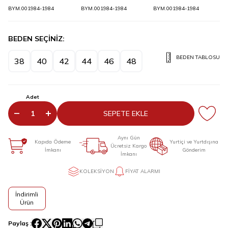
BYM.001984-1984
BYM.001984-1984
BYM.001984-1984
BEDEN SEÇİNİZ:
BEDEN TABLOSU
38
40
42
44
46
48
Adet
SEPETE EKLE
Aynı Gün
Kapıda Ödeme
Yurtiçi ve Yurtdışına
Ücretsiz Kargo
İmkanı
Gönderim
İmkanı
KOLEKSIYON
FIYAT ALARMI
İndirimli
Ürün
Paylaş :