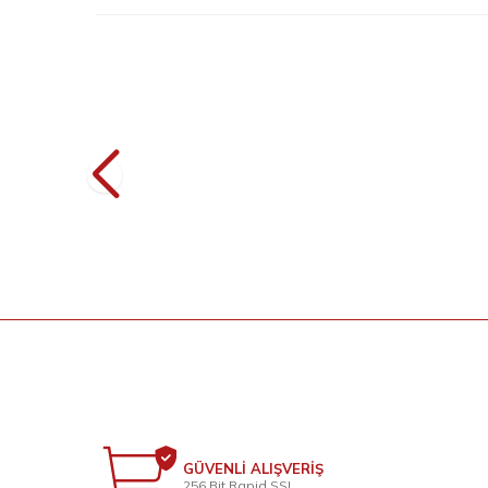
8
Düğme Detaylı Bel Bağlamalı Cepli Bol
Dü
Pantolon 0275 Koyu Kahve
999
TL
Sepette % 20 İndirim
799
TL
GÜVENLİ ALIŞVERİŞ
256 Bit Rapid SSL