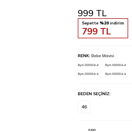
999
TL
Sepette
%20
indirim
799
TL
RENK:
Bebe Mavisi
Bym.000004-4
Bym.000004-4
Bym.000004-4
Bym.000004-4
BEDEN SEÇİNİZ:
46
Adet