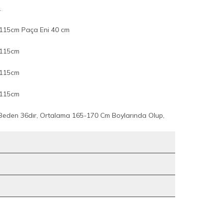
.
115cm Paça Eni 40 cm
 115cm
 115cm
 115cm
 Beden 36dır, Ortalama 165-170 Cm Boylarında Olup,