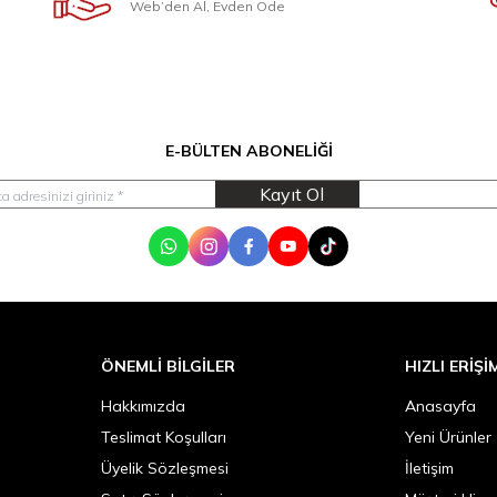
Web’den Al, Evden Öde
E-BÜLTEN ABONELIĞI
Kayıt Ol
WhatsApp
Instagram
Facebook
Youtube
Tik Tok
ÖNEMLI BILGILER
HIZLI ERIŞI
Hakkımızda
Anasayfa
Teslimat Koşulları
Yeni Ürünler
Üyelik Sözleşmesi
İletişim