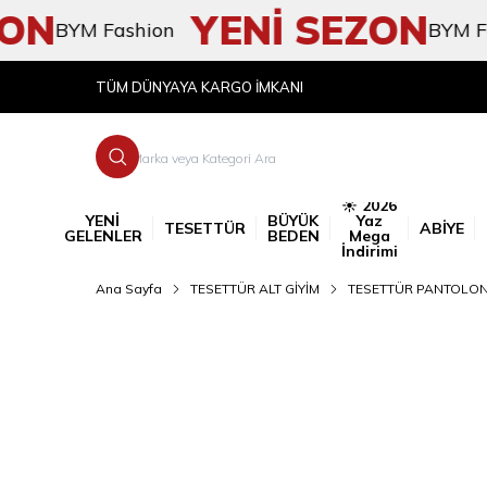
N
YENİ SEZON
BYM Fashion
BYM Fashio
TÜM DÜNYAYA KARGO İMKANI
☀️ 2026
YENİ
BÜYÜK
Yaz
TESETTÜR
ABİYE
GELENLER
BEDEN
Mega
İndirimi
Ana Sayfa
TESETTÜR ALT GİYİM
TESETTÜR PANTOLO