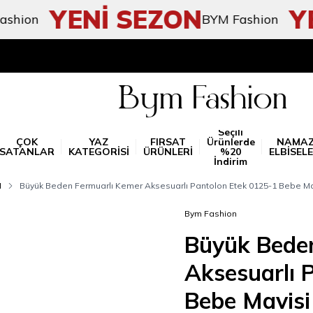
YENİ SEZON
YEN
n
BYM Fashion
Seçili
ÇOK
YAZ
FIRSAT
Ürünlerde
NAMA
SATANLAR
KATEGORİSİ
ÜRÜNLERİ
%20
ELBİSELE
İndirim
N
Büyük Beden Fermuarlı Kemer Aksesuarlı Pantolon Etek 0125-1 Bebe Ma
Bym Fashion
Büyük Bede
Aksesuarlı 
Bebe Mavisi