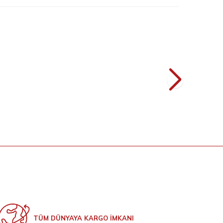
8
8
malı Cepli Bol
Düğme Detaylı Bel Bağlamalı Cepli Bol
hverengi
Pantolon 0275 İndigo
L
999
TL
ndirim
Sepette % 20 İndirim
L
799
TL
TÜM DÜNYAYA KARGO İMKANI