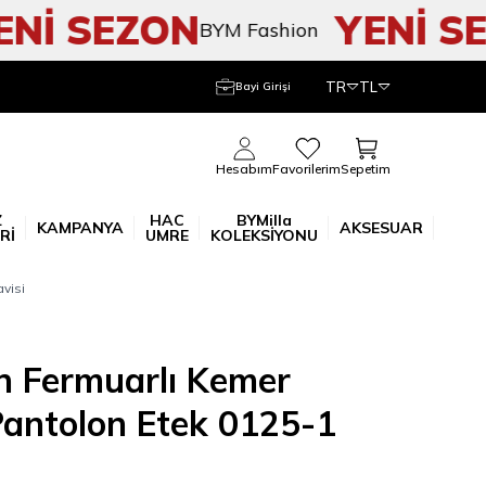
İ SEZON
YENİ SEZ
BYM Fashion
TR
TL
Bayi Girişi
Sepetim
Hesabım
Favorilerim
Z
HAC
BYMilla
KAMPANYA
AKSESUAR
Rİ
UMRE
KOLEKSİYONU
visi
n Fermuarlı Kemer
Pantolon Etek 0125-1