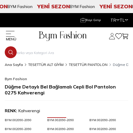
ON
YENİ SEZON
YENİ SEZON
BYM Fashion
BYM Fashion
B
TR
TL
Bayi Girişi
Hesabım
Favorile
Sepe
MENÜ
Ana Sayfa
TESETTÜR ALT GİYİM
TESETTÜR PANTOLON
Düğme Detay
Bym Fashion
Düğme Detaylı Bel Bağlamalı Cepli Bol Pantolon
0275 Kahverengi
RENK:
Kahverengi
BYM.002090-2090
BYM.002090-2090
BYM.002090-2090
BYM.002090-2090
BYM.002090-2090
BYM.002090-2090