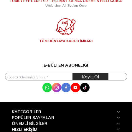
TÜRKİYE’YE ÜCRETSİZ TESLİMAT KAPIDA ÖDEME & HIZLI KARGO
Web’den Al, Evden Öde
TÜM DÜNYAYA KARGO İMKANI
E-BÜLTEN ABONELIĞI
Kayıt Ol
WhatsApp
Instagram
Facebook
Youtube
Tik Tok
KATEGORILER
POPÜLER SAYFALAR
ÖNEMLI BILGILER
HIZLI ERIŞIM