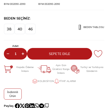
BYM.002090-2090
BYM.002090-2090
BEDEN SEÇİNİZ:
BEDEN TABLOSU
38
40
46
Adet
SEPETE EKLE
Aynı Gün
Kapıda Ödeme
Yurtiçi ve Yurtdışına
Ücretsiz Kargo
İmkanı
Gönderim
İmkanı
KOLEKSIYON
FIYAT ALARMI
İndirimli
Ürün
Paylaş :