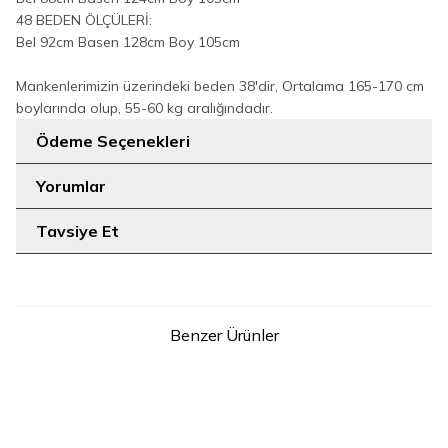
48 BEDEN ÖLÇÜLERİ:
Bel 92cm Basen 128cm Boy 105cm
Mankenlerimizin üzerindeki beden 38'dir, Ortalama 165-170 cm
boylarında olup, 55-60 kg aralığındadır.
Ödeme Seçenekleri
Yorumlar
Tavsiye Et
Benzer Ürünler
8
12
40
46
Düğme Detaylı Bel Bağlamalı
Büyük Beden Fermuarlı Kemer
Cepli Bol Pantolon 0275 Koyu
Aksesuarlı Pantolon Etek
999
Kahve
TL
0125-1 Bebe Mavisi
999
TL