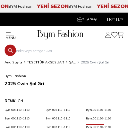
ON
YENİ SEZON
YENİ SEZON
BYM Fashion
BYM Fashion
B
TR
TL
Bayi Girişi
Hesabım
Favorile
Sepe
MENÜ
Ana Sayfa
TESETTÜR AKSESUAR
ŞAL
2025 Cwin Şal Gri
Bym Fashion
2025 Cwin Şal Gri
RENK:
Gri
Bym.001110-1110
Bym.001110-1110
Bym.001110-1110
Bym.001110-1110
Bym.001110-1110
Bym.001110-1110
Bym.001110-1110
Bym.001110-1110
Bym.001110-1110