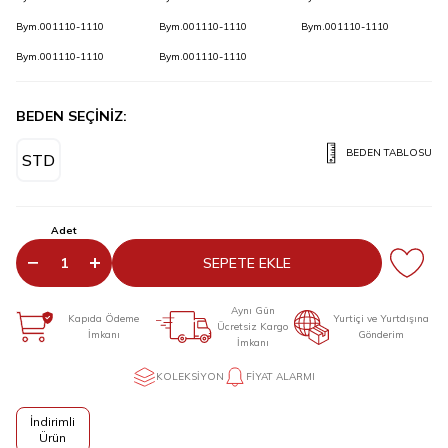
Bym.001110-1110
Bym.001110-1110
Bym.001110-1110
Bym.001110-1110
Bym.001110-1110
BEDEN SEÇİNİZ:
BEDEN TABLOSU
STD
Adet
SEPETE EKLE
Aynı Gün
Kapıda Ödeme
Yurtiçi ve Yurtdışına
Ücretsiz Kargo
İmkanı
Gönderim
İmkanı
KOLEKSIYON
FIYAT ALARMI
İndirimli
Ürün