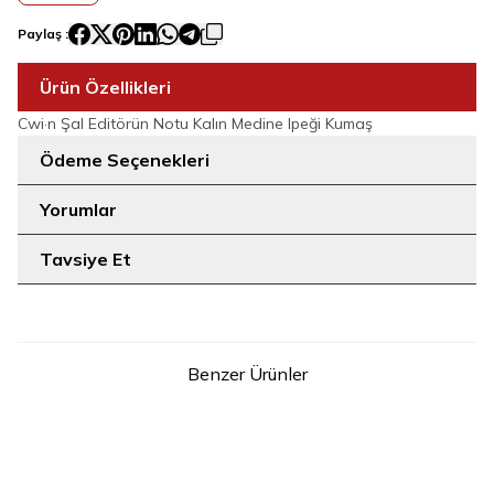
Paylaş :
Ürün Özellikleri
Cwi·n Şal Editörün Notu Kalın Medine Ipeği Kumaş
Ödeme Seçenekleri
Yorumlar
Tavsiye Et
Benzer Ürünler
20
20
STD
STD
Peçeli 3 Katlı Şifon Sufle Şal
Peçeli 3 Katlı Şifon Sufle Şal
6012 Gri
6012 Gül Kurusu
999
TL
999
TL