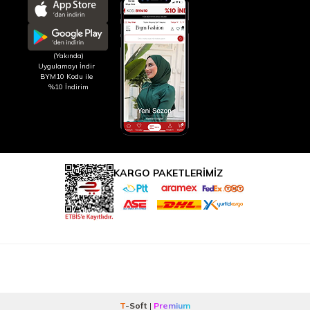
(Yakında)
Uygulamayı İndir
BYM10 Kodu ile
%10 İndirim
KARGO PAKETLERİMİZ
T
-Soft
|
Premium