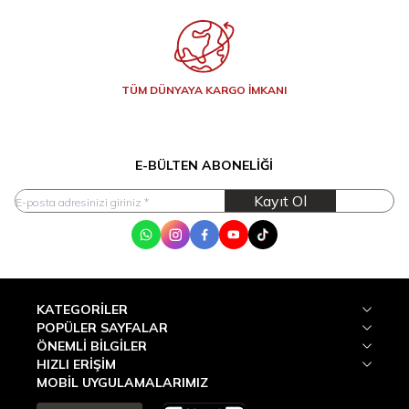
TÜM DÜNYAYA KARGO İMKANI
E-BÜLTEN ABONELIĞI
Kayıt Ol
WhatsApp
Instagram
Facebook
Youtube
Tik Tok
KATEGORILER
POPÜLER SAYFALAR
ÖNEMLI BILGILER
HIZLI ERIŞIM
MOBİL UYGULAMALARIMIZ