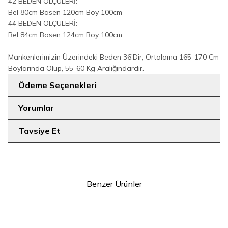
42 BEDEN ÖLÇÜLERİ:
Bel 80cm Basen 120cm Boy 100cm
44 BEDEN ÖLÇÜLERİ:
Bel 84cm Basen 124cm Boy 100cm
Mankenlerimizin Üzerindeki Beden 36'Dir, Ortalama 165-170 Cm
Boylarında Olup, 55-60 Kg Aralığındardır.
Ödeme Seçenekleri
Yorumlar
Tavsiye Et
Benzer Ürünler
8
12
40
46
Düğme Detaylı Bel Bağlamalı
Büyük Beden Fermuarlı Kemer
Cepli Bol Pantolon 0275 Koyu
Aksesuarlı Pantolon Etek
Kahve
0125-1 Bebe Mavisi