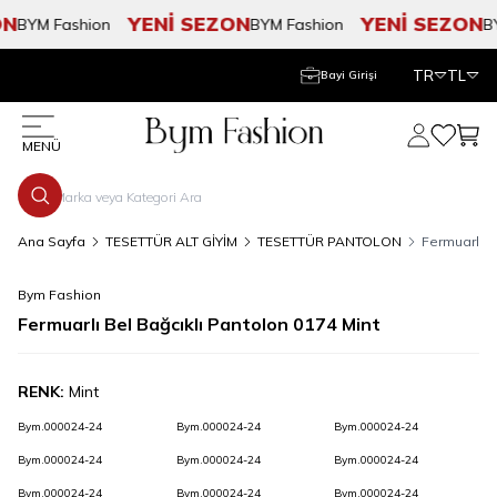
N
YENİ SEZON
YENİ SEZON
BYM Fashion
BYM Fashion
BYM
TR
TL
Bayi Girişi
Hesabım
Favorile
Sepe
MENÜ
Ana Sayfa
TESETTÜR ALT GİYİM
TESETTÜR PANTOLON
Fermuarlı B
Bym Fashion
Fermuarlı Bel Bağcıklı Pantolon 0174 Mint
RENK:
Mint
Bym.000024-24
Bym.000024-24
Bym.000024-24
Bym.000024-24
Bym.000024-24
Bym.000024-24
Bym.000024-24
Bym.000024-24
Bym.000024-24