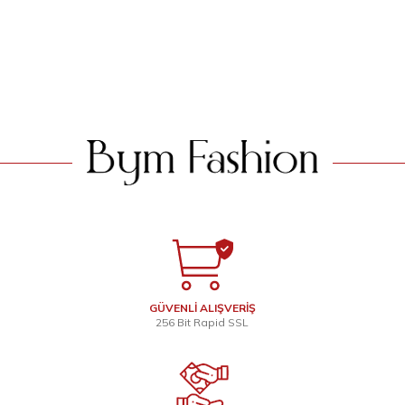
999
TL
999
TL
Sepette % 20 İndirim
Sepette % 20 İndirim
799
TL
799
TL
SEPETE EKLE
SEPETE EKLE
GÜVENLİ ALIŞVERİŞ
256 Bit Rapid SSL