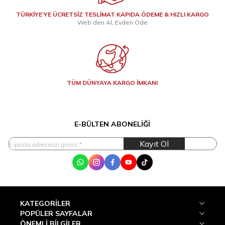
TÜRKİYE’YE ÜCRETSİZ TESLİMAT KAPIDA ÖDEME & HIZLI KARGO
Web’den Al, Evden Öde
TÜM DÜNYAYA KARGO İMKANI
E-BÜLTEN ABONELIĞI
Kayıt Ol
WhatsApp
Instagram
Facebook
Youtube
Tik Tok
KATEGORILER
POPÜLER SAYFALAR
ÖNEMLI BILGILER