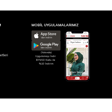
M
MOBİL UYGULAMALARIMIZ
(Yakında)
etleri
Uygulamayı İndir
BYM10 Kodu ile
%10 İndirim