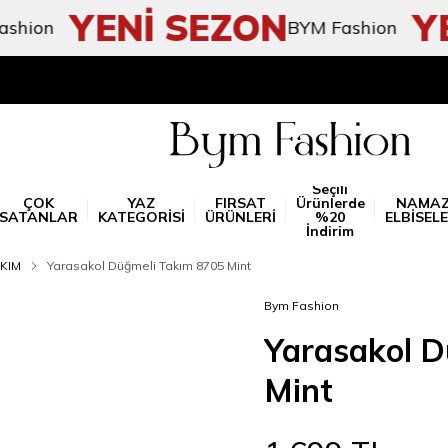
YENİ SEZON
YEN
n
BYM Fashion
Seçili
ÇOK
YAZ
FIRSAT
Ürünlerde
NAMA
SATANLAR
KATEGORİSİ
ÜRÜNLERİ
%20
ELBİSELE
İndirim
KIM
Yarasakol Düğmeli Takım 8705 Mint
Bym Fashion
Yarasakol D
Mint