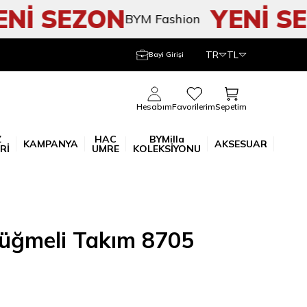
İ SEZON
YENİ SEZ
BYM Fashion
TR
TL
Bayi Girişi
Sepetim
Hesabım
Favorilerim
Z
HAC
BYMilla
KAMPANYA
AKSESUAR
Rİ
UMRE
KOLEKSİYONU
üğmeli Takım 8705