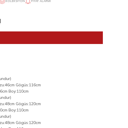
KOLEKSIYON
FIYAT ALARMI
undur)
azu:46cm Gögüs:116cm
26cm Boy:110cm
undur)
azu:48cm Gögüs:120cm
30cm Boy:110cm
undur)
azu:48cm Gögüs:120cm