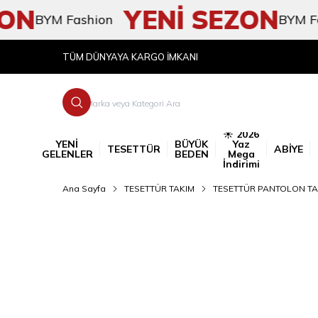
N
YENİ SEZON
BYM Fashion
BYM Fashio
TÜM DÜNYAYA KARGO İMKANI
☀️ 2026
YENİ
BÜYÜK
Yaz
TESETTÜR
ABİYE
GELENLER
BEDEN
Mega
İndirimi
Ana Sayfa
TESETTÜR TAKIM
TESETTÜR PANTOLON TA