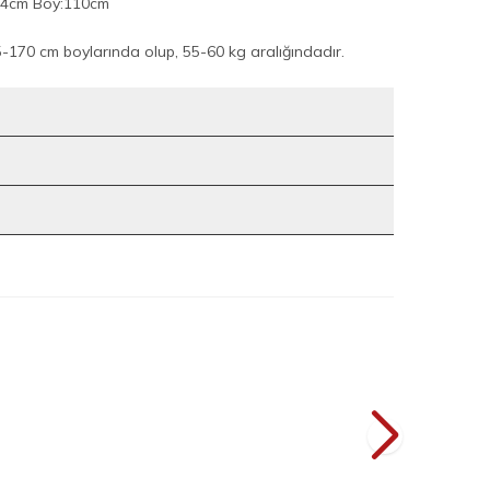
34cm Boy:110cm
170 cm boylarında olup, 55-60 kg aralığındadır.
9
9
akım 8701 Mint
Önü Piliseli Düğmeli Takım 8701 Lacivert
YENI
L
2.399
TL