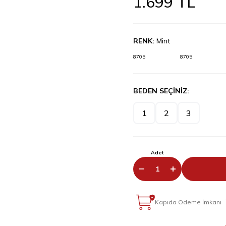
1.699
TL
RENK:
Mint
8705
8705
BEDEN SEÇİNİZ:
1
2
3
Adet
Kapıda Ödeme İmkanı