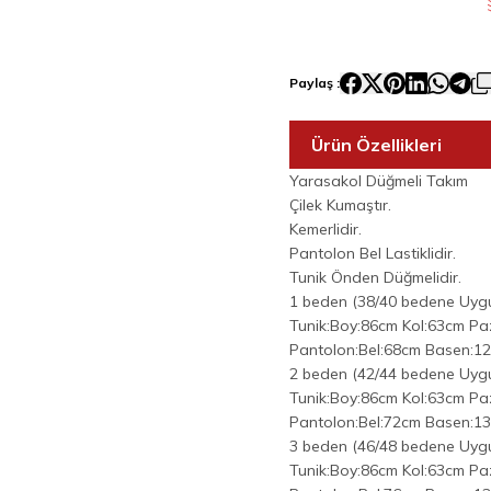
Paylaş :
Ürün Özellikleri
Yarasakol Düğmeli Takım
Çilek Kumaştır.
Kemerlidir.
Pantolon Bel Lastiklidir.
Tunik Önden Düğmelidir.
1 beden (38/40 bedene Uyg
Tunik:Boy:86cm Kol:63cm P
Pantolon:Bel:68cm Basen:1
2 beden (42/44 bedene Uyg
Tunik:Boy:86cm Kol:63cm P
Pantolon:Bel:72cm Basen:1
3 beden (46/48 bedene Uyg
Tunik:Boy:86cm Kol:63cm P