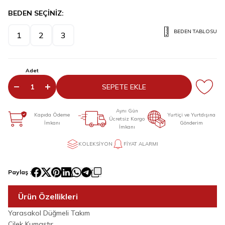
BEDEN SEÇİNİZ:
BEDEN TABLOSU
1
2
3
Adet
SEPETE EKLE
Aynı Gün
Kapıda Ödeme
Yurtiçi ve Yurtdışına
Ücretsiz Kargo
İmkanı
Gönderim
İmkanı
KOLEKSIYON
FIYAT ALARMI
Paylaş :
Ürün Özellikleri
Yarasakol Düğmeli Takım
Çilek Kumaştır.