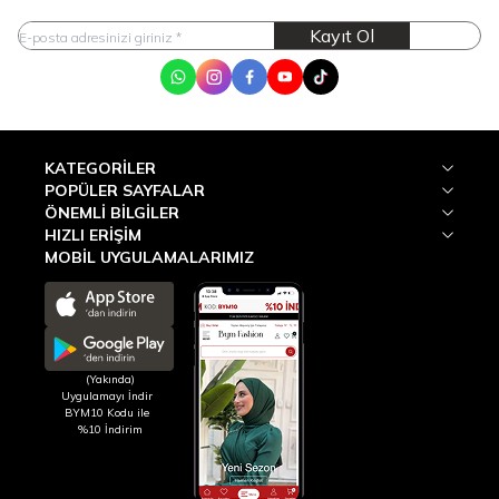
Kayıt Ol
WhatsApp
Instagram
Facebook
Youtube
Tik Tok
KATEGORILER
POPÜLER SAYFALAR
ÖNEMLI BILGILER
HIZLI ERIŞIM
MOBİL UYGULAMALARIMIZ
(Yakında)
Uygulamayı İndir
BYM10 Kodu ile
%10 İndirim