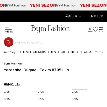
ON
YENİ SEZON
YENİ SEZON
BYM Fashion
BYM Fashion
B
TR
TL
Bayi Girişi
Hesabım
Favorile
Sepe
MENÜ
Ana Sayfa
TESETTÜR TAKIM
TESETTÜR PANTOLON TAKIM
Yarasako
Bym Fashion
Yarasakol Düğmeli Takım 8705 Lila
RENK:
Lila
8705
8705
8705
8705
8705
8705