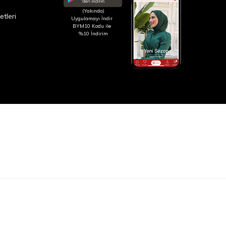
(Yakında)
etleri
Uygulamayı İndir
BYM10 Kodu ile
%10 İndirim