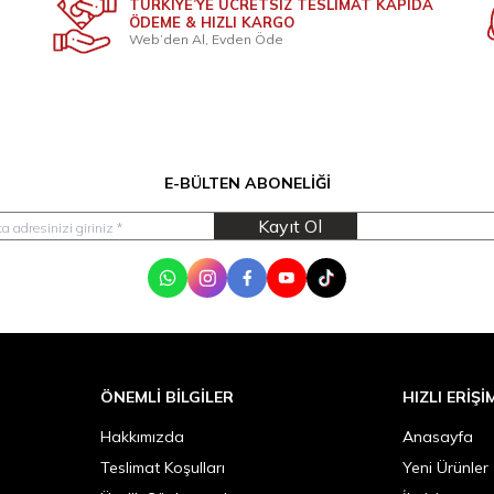
TÜRKİYE’YE ÜCRETSİZ TESLİMAT KAPIDA
ÖDEME & HIZLI KARGO
Web’den Al, Evden Öde
E-BÜLTEN ABONELIĞI
Kayıt Ol
WhatsApp
Instagram
Facebook
Youtube
Tik Tok
ÖNEMLI BILGILER
HIZLI ERIŞI
Hakkımızda
Anasayfa
Teslimat Koşulları
Yeni Ürünler