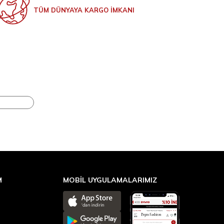
TÜM DÜNYAYA KARGO İMKANI
M
MOBİL UYGULAMALARIMIZ