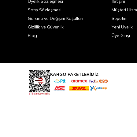
Üyelik Sözleşmesi
İletişim
Satış Sözleşmesi
Müşteri Hizm
Garanti ve Değişim Koşulları
Sepetim
Gizlilik ve Güvenlik
Yeni Üyelik
Blog
Üye Girişi
KARGO PAKETLERİMİZ
T
-Soft
|
Premium