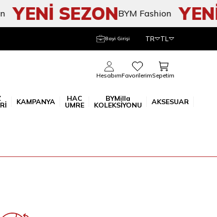
YENİ SEZON
YENİ
BYM Fashion
TR
TL
Bayi Girişi
Sepetim
Hesabım
Favorilerim
Z
HAC
BYMilla
KAMPANYA
AKSESUAR
Rİ
UMRE
KOLEKSİYONU