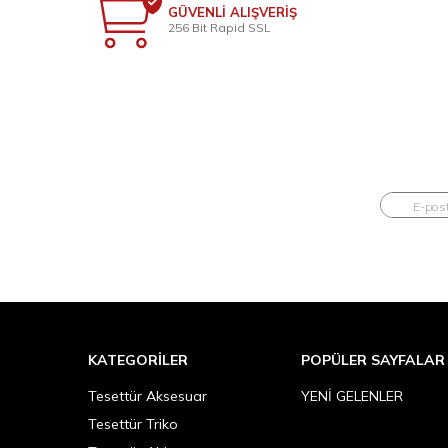
GÜVENLİ ALIŞVERİŞ
256 Bit Rapid SSL
KATEGORILER
POPÜLER SAYFALAR
Tesettür Aksesuar
YENİ GELENLER
Tesettür Triko