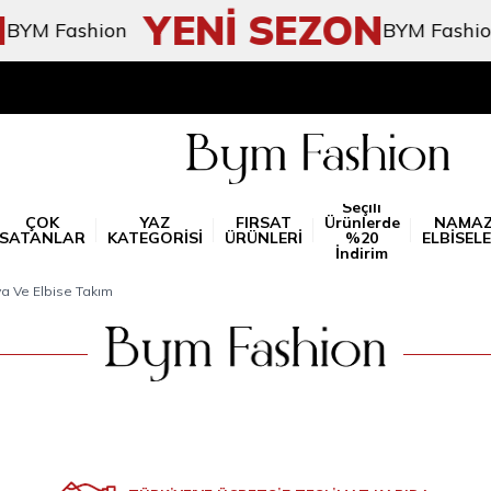
YENİ SEZON
YM Fashion
BYM Fashion
Seçili
ÇOK
YAZ
FIRSAT
Ürünlerde
NAMA
SATANLAR
KATEGORİSİ
ÜRÜNLERİ
%20
ELBİSELE
İndirim
a Ve Elbise Takım