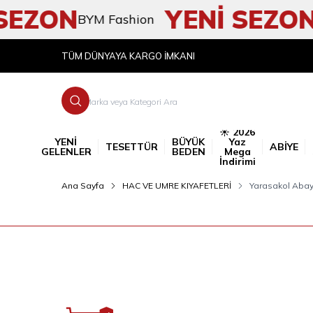
SEZON
YENİ SEZON
BYM Fashion
B
TÜM DÜNYAYA KARGO İMKANI
☀️ 2026
YENİ
BÜYÜK
Yaz
TESETTÜR
ABİYE
GELENLER
BEDEN
Mega
İndirimi
Ana Sayfa
HAC VE UMRE KIYAFETLERİ
Yarasakol Abay