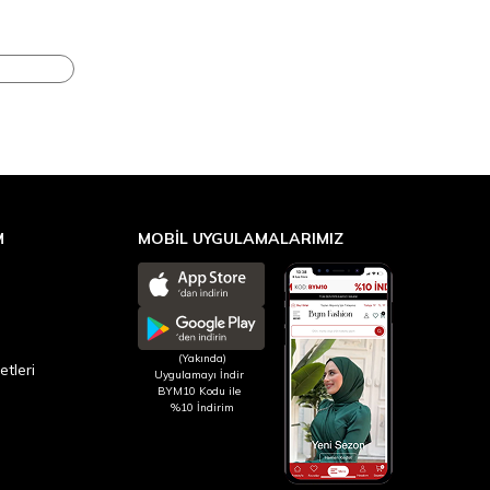
M
MOBİL UYGULAMALARIMIZ
(Yakında)
etleri
Uygulamayı İndir
BYM10 Kodu ile
%10 İndirim