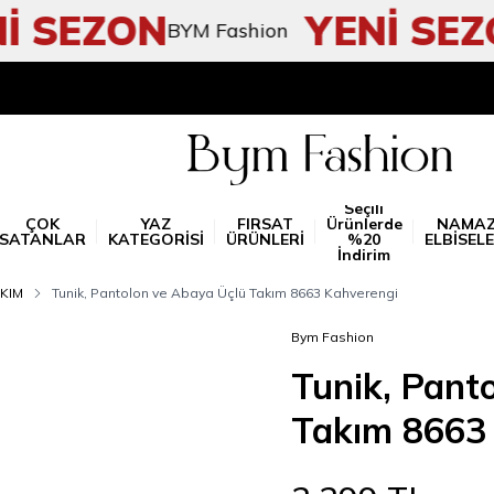
SEZON
YENİ SEZON
BYM Fashion
Seçili
ÇOK
YAZ
FIRSAT
Ürünlerde
NAMA
SATANLAR
KATEGORİSİ
ÜRÜNLERİ
%20
ELBİSELE
İndirim
KIM
Tunik, Pantolon ve Abaya Üçlü Takım 8663 Kahverengi
Bym Fashion
Tunik, Pant
Takım 8663