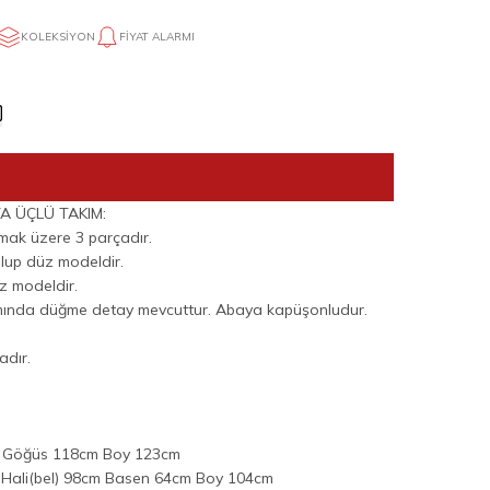
KOLEKSIYON
FIYAT ALARMI
A ÜÇLÜ TAKIM:
mak üzere 3 parçadır.
 olup düz modeldir.
üz modeldir.
mında düğme detay mevcuttur. Abaya kapüşonludur.
adır.
m Göğüs 118cm Boy 123cm
Hali(bel) 98cm Basen 64cm Boy 104cm