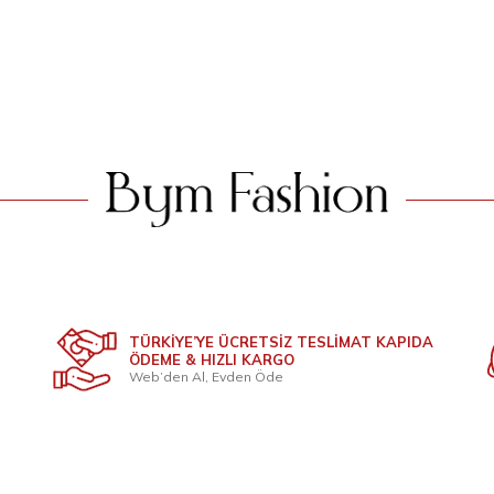
ü Piliseli Düğmeli Takım 8701 Siyah
Önü Piliseli Düğmeli T
NI
YENI
2.399
TL
2.399
T
TÜRKİYE’YE ÜCRETSİZ TESLİMAT KAPIDA
ÖDEME & HIZLI KARGO
Web’den Al, Evden Öde