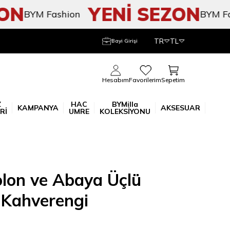
YENİ SEZON
BYM Fashion
BYM Fashio
TR
TL
Bayi Girişi
Sepetim
Hesabım
Favorilerim
Z
HAC
BYMilla
KAMPANYA
AKSESUAR
Rİ
UMRE
KOLEKSİYONU
olon ve Abaya Üçlü
 Kahverengi