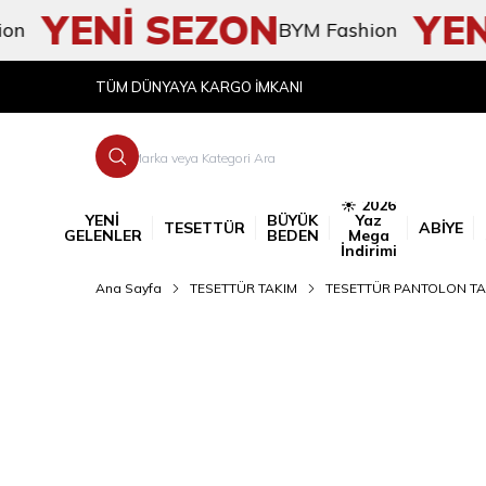
YENİ SEZON
YENİ 
BYM Fashion
TÜM DÜNYAYA KARGO İMKANI
☀️ 2026
YENİ
BÜYÜK
Yaz
TESETTÜR
ABİYE
GELENLER
BEDEN
Mega
İndirimi
Ana Sayfa
TESETTÜR TAKIM
TESETTÜR PANTOLON TA