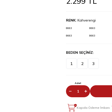
2.299
TL
RENK:
Kahverengi
8663
8663
8663
8663
BEDEN SEÇİNİZ:
1
2
3
Adet
Kapıda Ödeme İmkanı