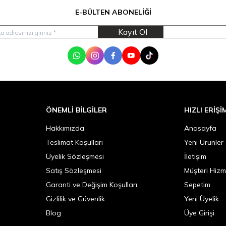
E-BÜLTEN ABONELIĞI
Kayıt Ol
WhatsApp
Instagram
Facebook
Youtube
Tik Tok
ÖNEMLI BILGILER
HIZLI ERIŞI
Hakkımızda
Anasayfa
Teslimat Koşulları
Yeni Ürünler
Üyelik Sözleşmesi
İletişim
Satış Sözleşmesi
Müşteri Hizm
Garanti ve Değişim Koşulları
Sepetim
Gizlilik ve Güvenlik
Yeni Üyelik
Blog
Üye Girişi