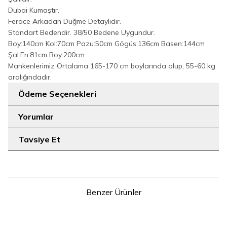
Dubai Kumaştır.
Ferace Arkadan Düğme Detaylıdır.
Standart Bedendir. 38/50 Bedene Uygundur.
Boy:140cm Kol:70cm Pazu:50cm Gögüs:136cm Basen:144cm
Şal:En:81cm Boy:200cm
Mankenlerimiz Ortalama 165-170 cm boylarında olup, 55-60 kg
aralığındadır.
Ödeme Seçenekleri
Yorumlar
Tavsiye Et
Benzer Ürünler
14
7
38
40
42
44
46
48
STD
Fermuarlı Kol Manşetleri
Dantel Detay Şallı Namaz
Büzgülü Mevlana Ferace 6007
Feracesi 6010 Gri