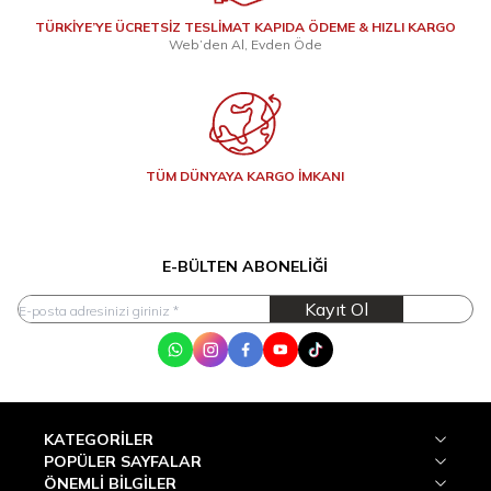
TÜRKİYE’YE ÜCRETSİZ TESLİMAT KAPIDA ÖDEME & HIZLI KARGO
Web’den Al, Evden Öde
TÜM DÜNYAYA KARGO İMKANI
E-BÜLTEN ABONELIĞI
Kayıt Ol
WhatsApp
Instagram
Facebook
Youtube
Tik Tok
KATEGORILER
POPÜLER SAYFALAR
ÖNEMLI BILGILER