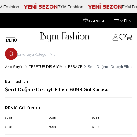
YENİ SEZON
YENİ SEZON
Fashion
BYM Fashion
BYM Fas
TR
TL
Bayi Girişi
Hesabım
Favorile
Sepe
MENÜ
Ana Sayfa
TESETÜR DIŞ GİYİM
FERACE
Şerit Düğme Detaylı Elbise 
Bym Fashion
Şerit Düğme Detaylı Elbise 6098 Gül Kurusu
RENK:
Gül Kurusu
6098
6098
6098
6098
6098
6098