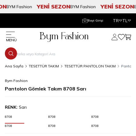
N
YENİ SEZON
YENİ SEZON
BYM Fashion
BYM Fashion
BY
TR
TL
Bayi Girişi
Hesabım
Favorile
Sepe
MENÜ
Ana Sayfa
TESETTÜR TAKIM
TESETTÜR PANTOLON TAKIM
Pantolo
Bym Fashion
Pantolon Gömlek Takım 8708 Sarı
RENK:
Sarı
8708
8708
8708
8708
8708
8708