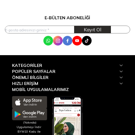
E-BÜLTEN ABONELIĞI
Kayıt Ol
WhatsApp
Instagram
Facebook
Youtube
Tik Tok
KATEGORILER
POPÜLER SAYFALAR
ÖNEMLI BILGILER
HIZLI ERIŞIM
MOBİL UYGULAMALARIMIZ
(Yakında)
Uygulamayı İndir
BYM10 Kodu ile