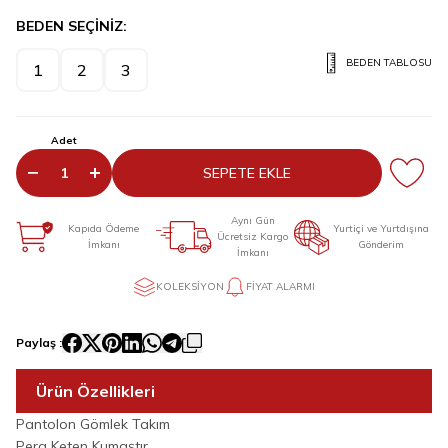
BEDEN SEÇİNİZ:
BEDEN TABLOSU
1
2
3
Adet
SEPETE EKLE
Aynı Gün
Kapıda Ödeme
Yurtiçi ve Yurtdışına
Ücretsiz Kargo
İmkanı
Gönderim
İmkanı
KOLEKSIYON
FIYAT ALARMI
Paylaş :
Ürün Özellikleri
Pantolon Gömlek Takım
Pera Keten Kumaştır.