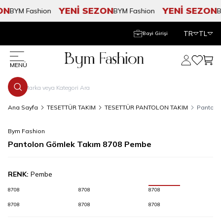
N
YENİ SEZON
YENİ SEZON
BYM Fashion
BYM Fashion
BY
TR
TL
Bayi Girişi
Hesabım
Favorile
Sepe
MENÜ
Ana Sayfa
TESETTÜR TAKIM
TESETTÜR PANTOLON TAKIM
Pantolo
Bym Fashion
Pantolon Gömlek Takım 8708 Pembe
RENK:
Pembe
8708
8708
8708
8708
8708
8708