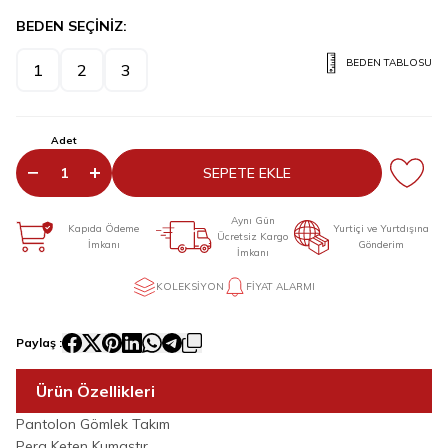
BEDEN SEÇİNİZ:
BEDEN TABLOSU
1
2
3
Adet
SEPETE EKLE
Aynı Gün
Kapıda Ödeme
Yurtiçi ve Yurtdışına
Ücretsiz Kargo
İmkanı
Gönderim
İmkanı
KOLEKSIYON
FIYAT ALARMI
Paylaş :
Ürün Özellikleri
Pantolon Gömlek Takım
Pera Keten Kumaştır.