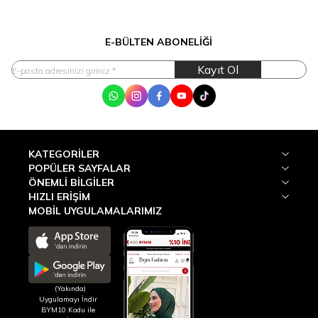
E-BÜLTEN ABONELIĞI
Kayıt Ol
WhatsApp
Instagram
Facebook
Youtube
Tik Tok
KATEGORILER
POPÜLER SAYFALAR
ÖNEMLI BILGILER
HIZLI ERIŞIM
MOBİL UYGULAMALARIMIZ
(Yakında)
Uygulamayı İndir
BYM10 Kodu ile