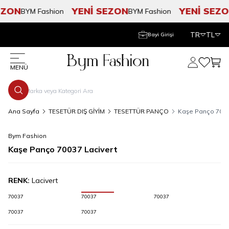
ZON
YENİ SEZON
YENİ SEZON
BYM Fashion
BYM Fashion
TR
TL
Bayi Girişi
Hesabım
Favorile
Sepe
MENÜ
Ana Sayfa
TESETÜR DIŞ GİYİM
TESETTÜR PANÇO
Kaşe Panço 7003
Bym Fashion
Kaşe Panço 70037 Lacivert
RENK:
Lacivert
70037
70037
70037
70037
70037