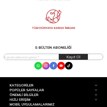
TÜM DÜNYAYA KARGO İMKANI
E-BÜLTEN ABONELIĞI
Kayıt Ol
WhatsApp
Instagram
Facebook
Youtube
Tik Tok
KATEGORILER
POPÜLER SAYFALAR
ÖNEMLI BILGILER
HIZLI ERIŞIM
MOBİL UYGULAMALARIMIZ