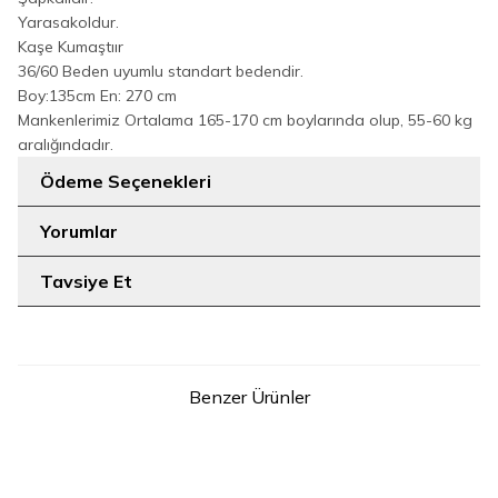
Yarasakoldur.
Kaşe Kumaştıır
36/60 Beden uyumlu standart bedendir.
Boy:135cm En: 270 cm
Mankenlerimiz Ortalama 165-170 cm boylarında olup, 55-60 kg
aralığındadır.
Ödeme Seçenekleri
Yorumlar
Tavsiye Et
Benzer Ürünler
5
2
STD
1
2
3
70068 Kaşe Panço Taş
Atkı Detay Leoparlı Panço
YENI
YENI
70061-1 Kahverengi
1.999
TL
2.599
TL