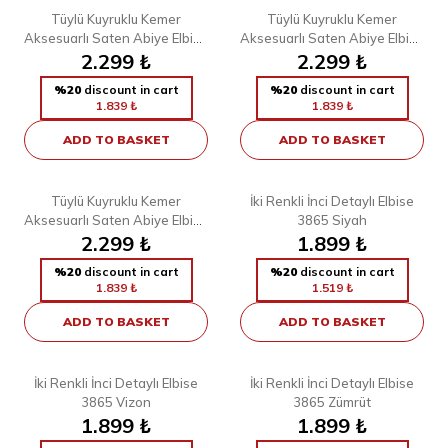
Tüylü Kuyruklu Kemer
Tüylü Kuyruklu Kemer
Aksesuarlı Saten Abiye Elbise
Aksesuarlı Saten Abiye Elbise
3869 Vizon
2.299
₺
3869 Zümrüt
2.299
₺
%20
discount in cart
%20
discount in cart
1.839
₺
1.839
₺
ADD TO BASKET
ADD TO BASKET
5
4
38
40
42
44
46
48
38
40
42
44
46
48
Tüylü Kuyruklu Kemer
İki Renkli İnci Detaylı Elbise
Aksesuarlı Saten Abiye Elbise
3865 Siyah
3869 Kahverengi
2.299
₺
1.899
₺
%20
discount in cart
%20
discount in cart
1.839
₺
1.519
₺
ADD TO BASKET
ADD TO BASKET
4
4
38
40
42
44
46
48
38
40
42
44
46
48
İki Renkli İnci Detaylı Elbise
İki Renkli İnci Detaylı Elbise
3865 Vizon
3865 Zümrüt
1.899
₺
1.899
₺