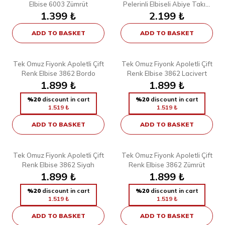
Elbise 6003 Zümrüt
Pelerinli Elbiseli Abiye Takım
1.399
₺
2.199
3774 Mor
₺
ADD TO BASKET
ADD TO BASKET
5
5
38
40
42
44
46
48
38
40
42
44
46
48
Tek Omuz Fiyonk Apoletli Çift
Tek Omuz Fiyonk Apoletli Çift
Renk Elbise 3862 Bordo
Renk Elbise 3862 Lacivert
1.899
₺
1.899
₺
%20
discount in cart
%20
discount in cart
1.519
₺
1.519
₺
ADD TO BASKET
ADD TO BASKET
5
5
38
40
42
44
46
48
38
40
42
44
46
48
Tek Omuz Fiyonk Apoletli Çift
Tek Omuz Fiyonk Apoletli Çift
Renk Elbise 3862 Siyah
Renk Elbise 3862 Zümrüt
1.899
₺
1.899
₺
%20
discount in cart
%20
discount in cart
1.519
₺
1.519
₺
ADD TO BASKET
ADD TO BASKET