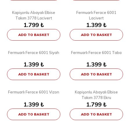
8
6
STD
38
40
42
44
46
48
Kapişonlu Abayalı Elbise
Fermuarlı Ferace 6001
Takım 3778 Lacivert
Lacivert
1.799
₺
1.399
₺
ADD TO BASKET
ADD TO BASKET
6
6
38
40
42
44
46
48
38
40
42
44
46
48
Fermuarlı Ferace 6001 Siyah
Fermuarlı Ferace 6001 Taba
1.399
₺
1.399
₺
ADD TO BASKET
ADD TO BASKET
6
8
38
40
42
44
46
48
STD
Fermuarlı Ferace 6001 Vizon
Kapişonlu Abayalı Elbise
Takım 3778 Ekru
1.399
₺
1.799
₺
ADD TO BASKET
ADD TO BASKET