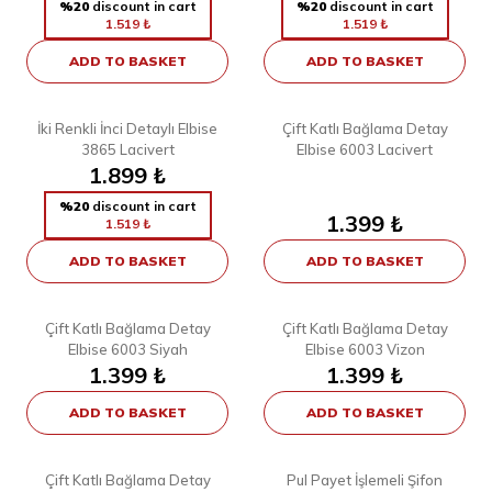
%20
discount in cart
%20
discount in cart
1.519
₺
1.519
₺
ADD TO BASKET
ADD TO BASKET
4
7
38
40
42
44
46
48
38
40
42
44
46
48
İki Renkli İnci Detaylı Elbise
Çift Katlı Bağlama Detay
3865 Lacivert
Elbise 6003 Lacivert
1.899
₺
%20
discount in cart
1.399
₺
1.519
₺
ADD TO BASKET
ADD TO BASKET
7
7
38
40
42
44
46
48
38
40
42
44
46
48
Çift Katlı Bağlama Detay
Çift Katlı Bağlama Detay
Elbise 6003 Siyah
Elbise 6003 Vizon
1.399
₺
1.399
₺
ADD TO BASKET
ADD TO BASKET
7
4
38
40
42
44
46
48
1
2
Çift Katlı Bağlama Detay
Pul Payet İşlemeli Şifon