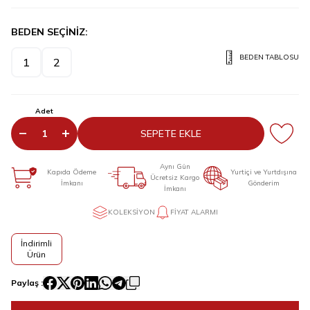
BEDEN SEÇİNİZ:
BEDEN TABLOSU
1
2
Adet
SEPETE EKLE
Aynı Gün
Kapıda Ödeme
Yurtiçi ve Yurtdışına
Ücretsiz Kargo
İmkanı
Gönderim
İmkanı
KOLEKSIYON
FIYAT ALARMI
İndirimli
Ürün
Paylaş :