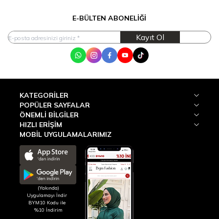
E-BÜLTEN ABONELIĞI
Kayıt Ol
WhatsApp
Instagram
Facebook
Youtube
Tik Tok
KATEGORILER
POPÜLER SAYFALAR
ÖNEMLI BILGILER
HIZLI ERIŞIM
MOBİL UYGULAMALARIMIZ
(Yakında)
Uygulamayı İndir
BYM10 Kodu ile
%10 İndirim