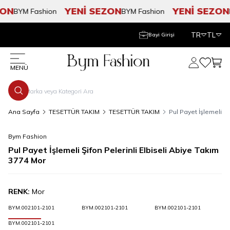
ON
YENİ SEZON
YENİ SEZON
BYM Fashion
BYM Fashion
B
TR
TL
Bayi Girişi
Hesabım
Favorile
Sepe
MENÜ
Ana Sayfa
TESETTÜR TAKIM
TESETTÜR TAKIM
Pul Payet İşlemeli Şi
Bym Fashion
Pul Payet İşlemeli Şifon Pelerinli Elbiseli Abiye Takım
3774 Mor
RENK:
Mor
BYM.002101-2101
BYM.002101-2101
BYM.002101-2101
BYM.002101-2101