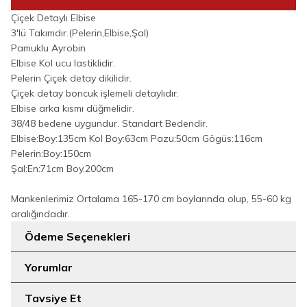
Çiçek Detaylı Elbise
3'lü Takımdır.(Pelerin,Elbise,Şal)
Pamuklu Ayrobin
Elbise Kol ucu lastiklidir.
Pelerin Çiçek detay dikilidir.
Çiçek detay boncuk işlemeli detaylıdır.
Elbise arka kısmı düğmelidir.
38/48 bedene uygundur. Standart Bedendir.
Elbise:Boy:135cm Kol Boy:63cm Pazu:50cm Gögüs:116cm
Pelerin:Boy:150cm
Şal:En:71cm Boy.200cm
Mankenlerimiz Ortalama 165-170 cm boylarında olup, 55-60 kg
aralığındadır.
Ödeme Seçenekleri
Yorumlar
Tavsiye Et