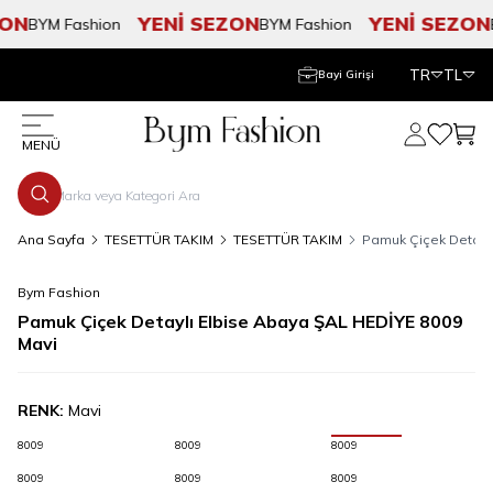
ON
YENİ SEZON
YENİ SEZON
BYM Fashion
BYM Fashion
B
TR
TL
Bayi Girişi
Hesabım
Favorile
Sepe
MENÜ
Ana Sayfa
TESETTÜR TAKIM
TESETTÜR TAKIM
Pamuk Çiçek Detayl
Bym Fashion
Pamuk Çiçek Detaylı Elbise Abaya ŞAL HEDİYE 8009
Mavi
RENK:
Mavi
8009
8009
8009
8009
8009
8009