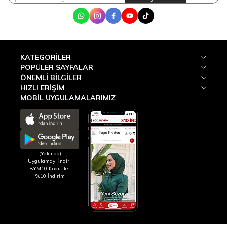
WhatsApp
Instagram
Facebook
Youtube
Tik Tok
KATEGORILER
POPÜLER SAYFALAR
ÖNEMLI BILGILER
HIZLI ERIŞIM
MOBİL UYGULAMALARIMIZ
(Yakında)
Uygulamayı İndir
BYM10 Kodu ile
%10 İndirim