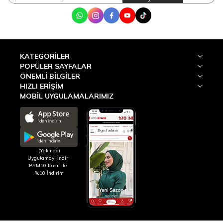
WhatsApp
Instagram
Facebook
Youtube
Tik Tok
KATEGORILER
POPÜLER SAYFALAR
ÖNEMLI BILGILER
HIZLI ERIŞIM
MOBİL UYGULAMALARIMIZ
(Yakında)
Uygulamayı İndir
BYM10 Kodu ile
%10 İndirim