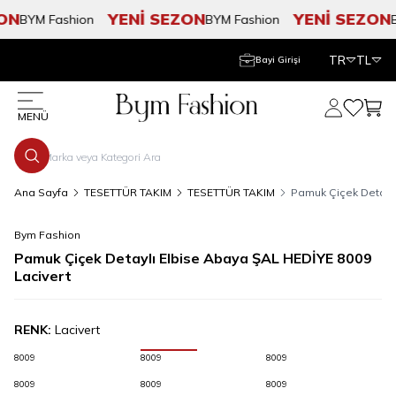
N
YENİ SEZON
YENİ SEZON
BYM Fashion
BYM Fashion
BY
TR
TL
Bayi Girişi
Hesabım
Favorile
Sepe
MENÜ
Ana Sayfa
TESETTÜR TAKIM
TESETTÜR TAKIM
Pamuk Çiçek Detaylı
Bym Fashion
Pamuk Çiçek Detaylı Elbise Abaya ŞAL HEDİYE 8009
Lacivert
RENK:
Lacivert
8009
8009
8009
8009
8009
8009