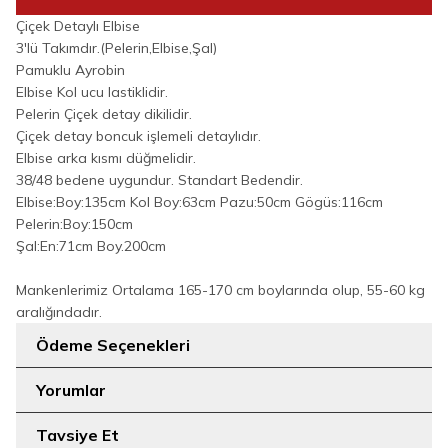
Çiçek Detaylı Elbise
3'lü Takımdır.(Pelerin,Elbise,Şal)
Pamuklu Ayrobin
Elbise Kol ucu lastiklidir.
Pelerin Çiçek detay dikilidir.
Çiçek detay boncuk işlemeli detaylıdır.
Elbise arka kısmı düğmelidir.
38/48 bedene uygundur. Standart Bedendir.
Elbise:Boy:135cm Kol Boy:63cm Pazu:50cm Gögüs:116cm
Pelerin:Boy:150cm
Şal:En:71cm Boy.200cm
Mankenlerimiz Ortalama 165-170 cm boylarında olup, 55-60 kg
aralığındadır.
Ödeme Seçenekleri
Yorumlar
Tavsiye Et