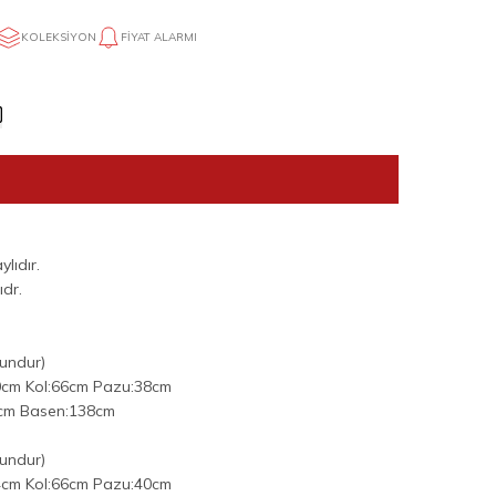
KOLEKSIYON
FIYAT ALARMI
lıdır.
dr.
undur)
0cm Kol:66cm Pazu:38cm
4cm Basen:138cm
undur)
4cm Kol:66cm Pazu:40cm