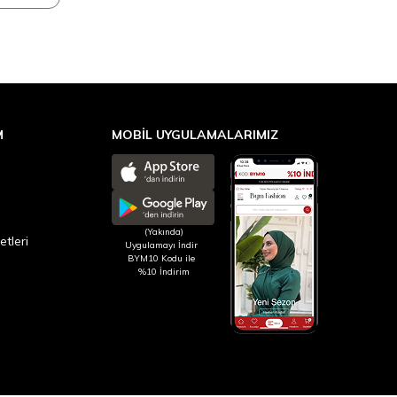
M
MOBİL UYGULAMALARIMIZ
(Yakında)
etleri
Uygulamayı İndir
BYM10 Kodu ile
%10 İndirim