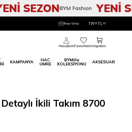
Nİ SEZON
YENİ SE
BYM Fashion
TR
TL
Bayi Girişi
Sepetim
Hesabım
Favorilerim
Z
HAC
BYMilla
KAMPANYA
AKSESUAR
Rİ
UMRE
KOLEKSİYONU
Detaylı İkili Takım 8700