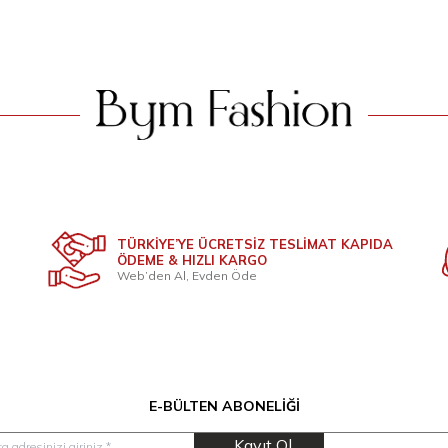
2.399
TL
2.399
T
TÜRKİYE’YE ÜCRETSİZ TESLİMAT KAPIDA
ÖDEME & HIZLI KARGO
Web’den Al, Evden Öde
E-BÜLTEN ABONELIĞI
Kayıt Ol