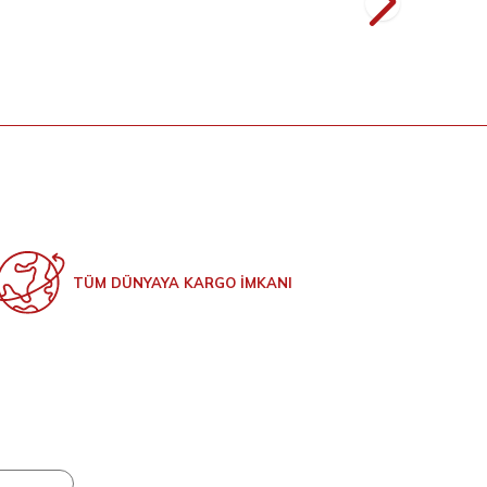
L
2.399
TL
TÜM DÜNYAYA KARGO İMKANI