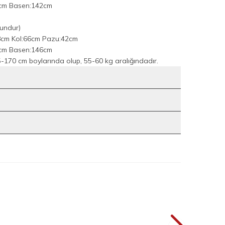
8cm Basen:142cm
undur)
8cm Kol:66cm Pazu:42cm
2cm Basen:146cm
170 cm boylarında olup, 55-60 kg aralığındadır.
9
9
akım 8701 Mint
Önü Piliseli Düğmeli Takım 8701 Lacivert
YENI