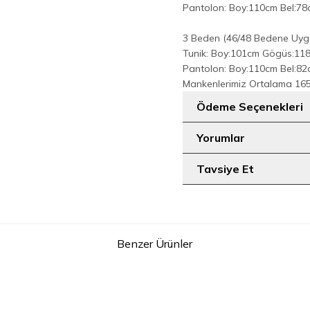
Pantolon: Boy:110cm Bel:7
3 Beden (46/48 Bedene Uyg
Tunik: Boy:101cm Gögüs:11
Pantolon: Boy:110cm Bel:8
Mankenlerimiz Ortalama 165-
Ödeme Seçenekleri
Yorumlar
Tavsiye Et
Benzer Ürünler
9
ü Piliseli Düğmeli Takım 8701 Siyah
Önü Piliseli Düğmeli T
NI
YENI