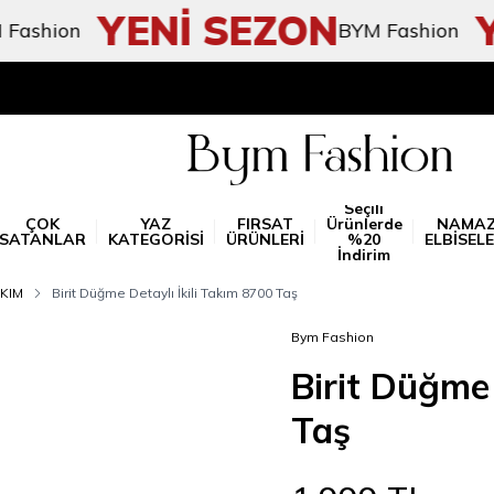
YENİ SEZON
YE
ion
BYM Fashion
Seçili
ÇOK
YAZ
FIRSAT
Ürünlerde
NAMA
SATANLAR
KATEGORİSİ
ÜRÜNLERİ
%20
ELBİSELE
İndirim
KIM
Birit Düğme Detaylı İkili Takım 8700 Taş
Bym Fashion
Birit Düğme 
Taş