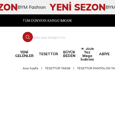
N
YENİ SEZON
BYM Fashion
BYM Fash
TÜM DÜNYAYA KARGO İMKANI
☀️ 2026
YENİ
BÜYÜK
Yaz
TESETTÜR
ABİYE
GELENLER
BEDEN
Mega
İndirimi
Ana Sayfa
TESETTÜR TAKIM
TESETTÜR PANTOLON TA