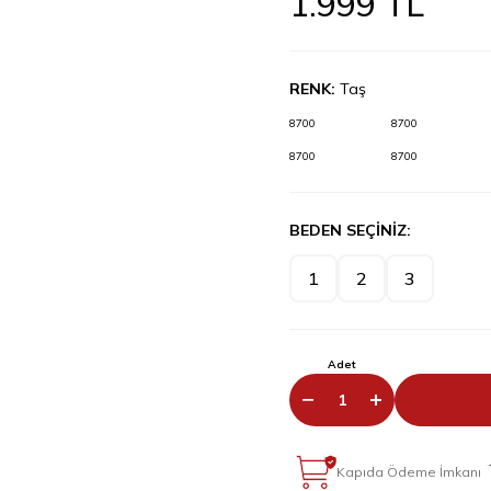
1.999
TL
RENK:
Taş
8700
8700
8700
8700
BEDEN SEÇİNİZ:
1
2
3
Adet
Kapıda Ödeme İmkanı