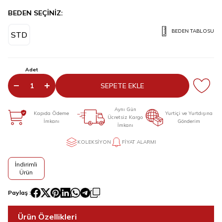
BEDEN SEÇİNİZ:
BEDEN TABLOSU
STD
Adet
SEPETE EKLE
Aynı Gün
Kapıda Ödeme
Yurtiçi ve Yurtdışına
Ücretsiz Kargo
İmkanı
Gönderim
İmkanı
KOLEKSIYON
FIYAT ALARMI
İndirimli
Ürün
Paylaş :
Ürün Özellikleri