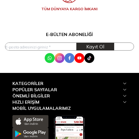
TÜM DÜNYAYA KARGO İMKANI
E-BÜLTEN ABONELIĞI
Kayıt Ol
WhatsApp
Instagram
Facebook
Youtube
Tik Tok
KATEGORILER
POPÜLER SAYFALAR
ÖNEMLI BILGILER
HIZLI ERIŞIM
MOBİL UYGULAMALARIMIZ