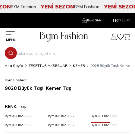
ZON
YENİ SEZON
YENİ SEZON
BYM Fashion
BYM Fashion
TR
TL
Bayi Girişi
Hesabım
Favorile
Sepe
MENÜ
Ana Sayfa
TESETTÜR AKSESUAR
KEMER
9028 Büyük Taşlı Kemer T
Bym Fashion
9028 Büyük Taşlı Kemer Taş
RENK:
Taş
Bym.001102-1102
Bym.001102-1102
Bym.001102-1102
Bym.001102-1102
Bym.001102-1102
Bym.001102-1102