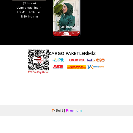
(Yakında)
Uygulamayı İndir
BYM10 Kodu ile
%10 İndirim
KARGO PAKETLERİMİZ
T
-Soft
|
Premium