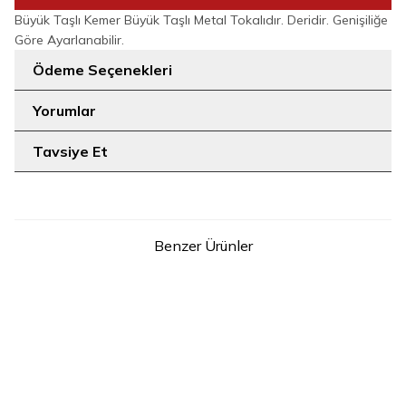
Büyük Taşlı Kemer Büyük Taşlı Metal Tokalıdır. Deridir. Genişiliğe
Göre Ayarlanabilir.
Ödeme Seçenekleri
Yorumlar
Tavsiye Et
Benzer Ürünler
10
10
STD
STD
9104 kemer Ekru
9104 kemer Fuşya
349
TL
349
TL
SEPETE EKLE
SEPETE EKLE