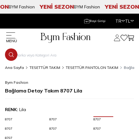
ON
YENİ SEZON
YENİ SEZON
BYM Fashion
BYM Fashion
B
TR
TL
Bayi Girişi
Hesabım
Favorile
Sepe
MENÜ
Ana Sayfa
TESETTÜR TAKIM
TESETTÜR PANTOLON TAKIM
Bağlama
Bym Fashion
Bağlama Detay Takım 8707 Lila
RENK:
Lila
8707
8707
8707
8707
8707
8707
8707