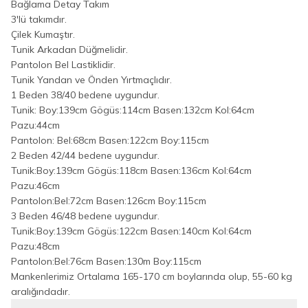
Bağlama Detay Takım
3'lü takımdır.
Çilek Kumaştır.
Tunik Arkadan Düğmelidir.
Pantolon Bel Lastiklidir.
Tunik Yandan ve Önden Yırtmaçlıdır.
1 Beden 38/40 bedene uygundur.
Tunik: Boy:139cm Gögüs:114cm Basen:132cm Kol:64cm
Pazu:44cm
Pantolon: Bel:68cm Basen:122cm Boy:115cm
2 Beden 42/44 bedene uygundur.
Tunik:Boy:139cm Gögüs:118cm Basen:136cm Kol:64cm
Pazu:46cm
Pantolon:Bel:72cm Basen:126cm Boy:115cm
3 Beden 46/48 bedene uygundur.
Tunik:Boy:139cm Gögüs:122cm Basen:140cm Kol:64cm
Pazu:48cm
Pantolon:Bel:76cm Basen:130m Boy:115cm
Mankenlerimiz Ortalama 165-170 cm boylarında olup, 55-60 kg
aralığındadır.