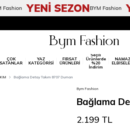
YENİ SEZON
YE
hion
BYM Fashion
Seçili
ÇOK
YAZ
FIRSAT
Ürünlerde
NAMA
SATANLAR
KATEGORİSİ
ÜRÜNLERİ
%20
ELBİSELE
İndirim
KIM
Bağlama Detay Takım 8707 Duman
Bym Fashion
Bağlama De
2.199
TL