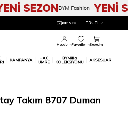
Nİ SEZON
YENİ SE
BYM Fashion
TR
TL
Bayi Girişi
Sepetim
Hesabım
Favorilerim
Z
HAC
BYMilla
KAMPANYA
AKSESUAR
Rİ
UMRE
KOLEKSİYONU
tay Takım 8707 Duman