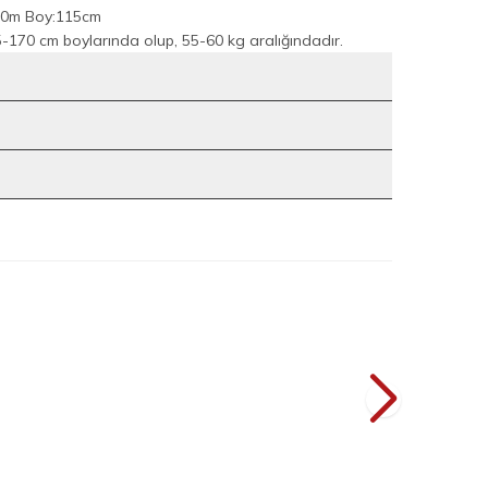
30m Boy:115cm
170 cm boylarında olup, 55-60 kg aralığındadır.
9
9
akım 8701 Mint
Önü Piliseli Düğmeli Takım 8701 Lacivert
YENI
L
2.399
TL