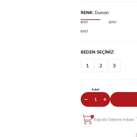
RENK:
Duman
8707
8707
8707
BEDEN SEÇİNİZ:
1
2
3
Adet
Kapıda Ödeme İmkanı