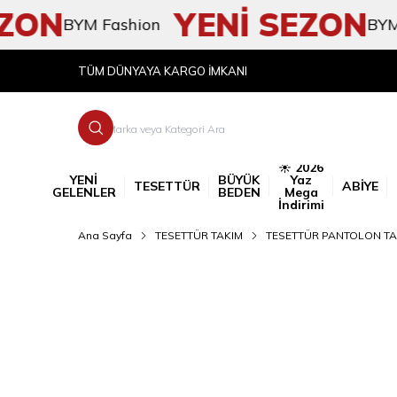
ON
YENİ SEZON
BYM Fashion
BYM Fas
TÜM DÜNYAYA KARGO İMKANI
☀️ 2026
YENİ
BÜYÜK
Yaz
TESETTÜR
ABİYE
GELENLER
BEDEN
Mega
İndirimi
Ana Sayfa
TESETTÜR TAKIM
TESETTÜR PANTOLON TA