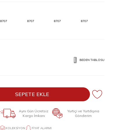
8707
8707
8707
8707
BEDEN TABLOSU
SEPETE EKLE
Aynı Gün Ücretsiz
Yurtiçi ve Yurtdışına
Kargo İmkanı
Gönderim
KOLEKSIYON
FIYAT ALARMI