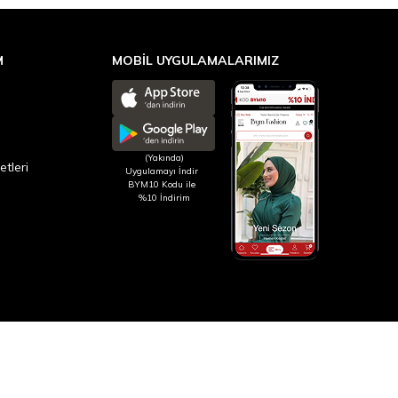
M
MOBİL UYGULAMALARIMIZ
(Yakında)
etleri
Uygulamayı İndir
BYM10 Kodu ile
%10 İndirim