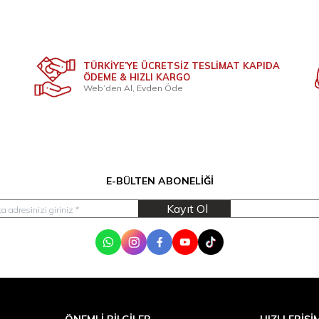
TÜRKİYE’YE ÜCRETSİZ TESLİMAT KAPIDA
ÖDEME & HIZLI KARGO
Web’den Al, Evden Öde
E-BÜLTEN ABONELIĞI
Kayıt Ol
WhatsApp
Instagram
Facebook
Youtube
Tik Tok
ÖNEMLI BILGILER
HIZLI ERIŞI