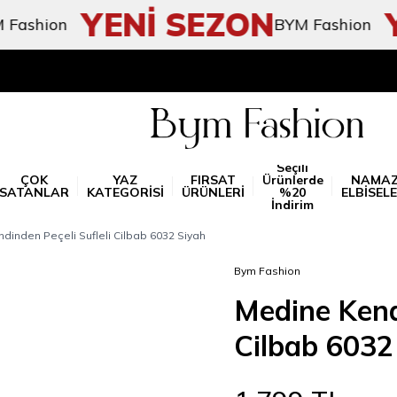
YENİ SEZON
YE
hion
BYM Fashion
Seçili
ÇOK
YAZ
FIRSAT
Ürünlerde
NAMA
SATANLAR
KATEGORİSİ
ÜRÜNLERİ
%20
ELBİSELE
İndirim
dinden Peçeli Sufleli Cilbab 6032 Siyah
Bym Fashion
Medine Kendi
Cilbab 6032