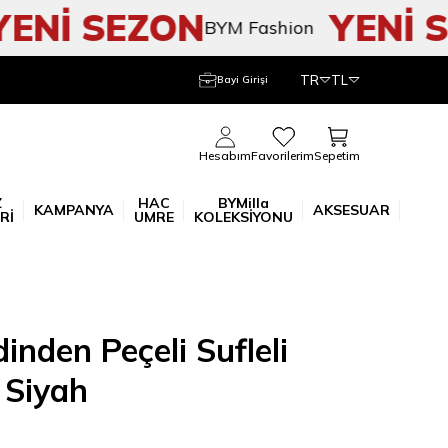
Nİ SEZON
YENİ SE
BYM Fashion
TR
TL
Bayi Girişi
Sepetim
Hesabım
Favorilerim
Z
HAC
BYMilla
KAMPANYA
AKSESUAR
Rİ
UMRE
KOLEKSİYONU
nden Peçeli Sufleli
 Siyah