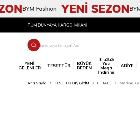
ON
YENİ SEZON
BYM Fashion
BYM Fas
TÜM DÜNYAYA KARGO İMKANI
☀️ 2026
YENİ
BÜYÜK
Yaz
TESETTÜR
ABİYE
GELENLER
BEDEN
Mega
İndirimi
Ana Sayfa
TESETÜR DIŞ GİYİM
FERACE
Medine Ken