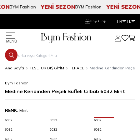
ON
YENİ SEZON
YENİ SEZON
BYM Fashion
BYM Fashion
B
TR
TL
Bayi Girişi
Hesabım
Favorile
Sepe
MENÜ
Ana Sayfa
TESETÜR DIŞ GİYİM
FERACE
Medine Kendinden Peçeli Su
Bym Fashion
Medine Kendinden Peçeli Sufleli Cilbab 6032 Mint
RENK:
Mint
6032
6032
6032
6032
6032
6032
6032
6032
6032