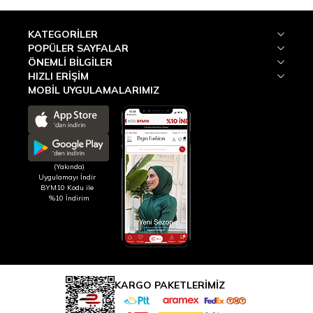
KATEGORILER
POPÜLER SAYFALAR
ÖNEMLI BILGILER
HIZLI ERIŞIM
MOBİL UYGULAMALARIMIZ
(Yakında)
Uygulamayı İndir
BYM10 Kodu ile
%10 İndirim
KARGO PAKETLERİMİZ