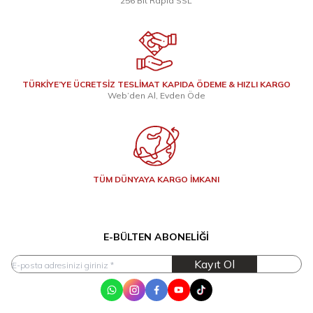
256 Bit Rapid SSL
TÜRKİYE’YE ÜCRETSİZ TESLİMAT KAPIDA ÖDEME & HIZLI KARGO
Web’den Al, Evden Öde
TÜM DÜNYAYA KARGO İMKANI
E-BÜLTEN ABONELIĞI
Kayıt Ol
WhatsApp
Instagram
Facebook
Youtube
Tik Tok