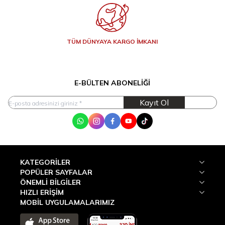
TÜM DÜNYAYA KARGO İMKANI
E-BÜLTEN ABONELIĞI
Kayıt Ol
WhatsApp
Instagram
Facebook
Youtube
Tik Tok
KATEGORILER
POPÜLER SAYFALAR
ÖNEMLI BILGILER
HIZLI ERIŞIM
MOBİL UYGULAMALARIMIZ