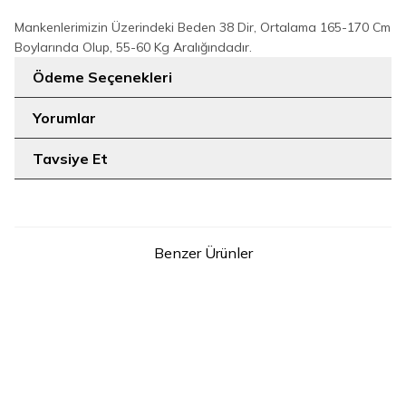
Mankenlerimizin Üzerindeki Beden 38 Dir, Ortalama 165-170 Cm
Boylarında Olup, 55-60 Kg Aralığındadır.
Ödeme Seçenekleri
Yorumlar
Tavsiye Et
Benzer Ürünler
8
12
40
46
Düğme Detaylı Bel Bağlamalı
Büyük Beden Fermuarlı Kemer
Cepli Bol Pantolon 0275 Koyu
Aksesuarlı Pantolon Etek
999
Kahve
TL
0125-1 Bebe Mavisi
999
TL
Sepette % 20 İndirim
Sepette % 20 İndirim
799
TL
799
TL
SEPETE EKLE
SEPETE EKLE