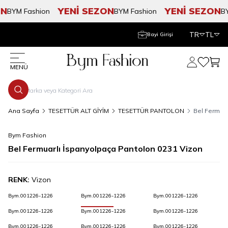
N
YENİ SEZON
YENİ SEZON
BYM Fashion
BYM Fashion
BYM
TR
TL
Bayi Girişi
Hesabım
Favorile
Sepe
MENÜ
Ana Sayfa
TESETTÜR ALT GİYİM
TESETTÜR PANTOLON
Bel Fermuar
Bym Fashion
Bel Fermuarlı İspanyolpaça Pantolon 0231 Vizon
RENK:
Vizon
Bym.001226-1226
Bym.001226-1226
Bym.001226-1226
Bym.001226-1226
Bym.001226-1226
Bym.001226-1226
Bym.001226-1226
Bym.001226-1226
Bym.001226-1226