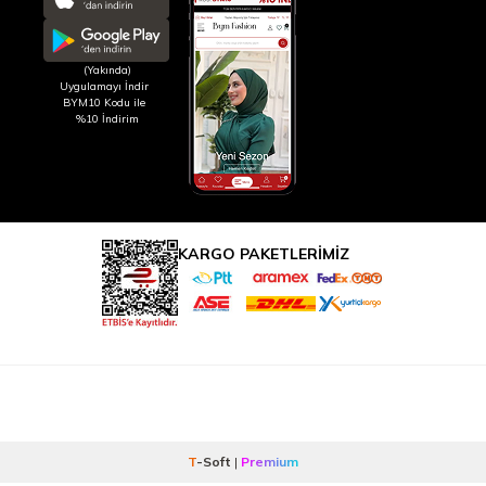
(Yakında)
Uygulamayı İndir
BYM10 Kodu ile
%10 İndirim
KARGO PAKETLERİMİZ
T
-Soft
|
Premium