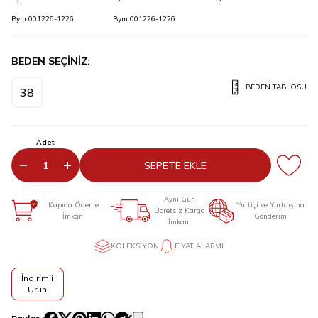
Bym.001226-1226
Bym.001226-1226
BEDEN SEÇİNİZ:
BEDEN TABLOSU
38
Adet
SEPETE EKLE
Aynı Gün
Kapıda Ödeme
Yurtiçi ve Yurtdışına
Ücretsiz Kargo
İmkanı
Gönderim
İmkanı
KOLEKSIYON
FIYAT ALARMI
İndirimli
Ürün