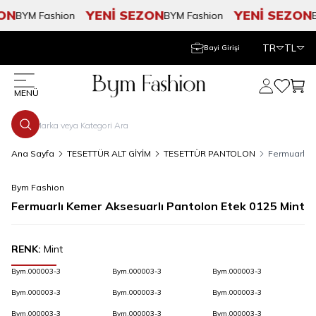
N
YENİ SEZON
YENİ SEZON
BYM Fashion
BYM Fashion
BY
TR
TL
Bayi Girişi
Hesabım
Favorile
Sepe
MENÜ
Ana Sayfa
TESETTÜR ALT GİYİM
TESETTÜR PANTOLON
Fermuarlı K
Bym Fashion
Fermuarlı Kemer Aksesuarlı Pantolon Etek 0125 Mint
RENK:
Mint
Bym.000003-3
Bym.000003-3
Bym.000003-3
Bym.000003-3
Bym.000003-3
Bym.000003-3
Bym.000003-3
Bym.000003-3
Bym.000003-3