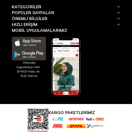
KATEGORILER
POPÜLER SAYFALAR
ÖNEMLI BILGILER
HIZLI ERIŞIM
MOBİL UYGULAMALARIMIZ
(Yakında)
Uygulamayı İndir
BYM10 Kodu ile
%10 İndirim
KARGO PAKETLERİMİZ