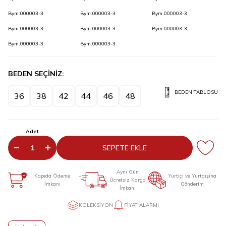
Bym.000003-3
Bym.000003-3
Bym.000003-3
Bym.000003-3
Bym.000003-3
Bym.000003-3
Bym.000003-3
Bym.000003-3
BEDEN SEÇİNİZ:
BEDEN TABLOSU
36
38
42
44
46
48
Adet
SEPETE EKLE
Aynı Gün
Kapıda Ödeme
Yurtiçi ve Yurtdışına
Ücretsiz Kargo
İmkanı
Gönderim
İmkanı
KOLEKSIYON
FIYAT ALARMI