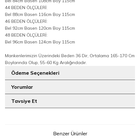
Bel 84cm Basen 108cm Boy 115cm
44 BEDEN ÖLÇÜLERİ:
Bel 88cm Basen 116cm Boy 115cm
46 BEDEN ÖLÇÜLERİ:
Bel 92cm Basen 120cm Boy 115cm
48 BEDEN ÖLÇÜLERİ:
Bel 96cm Basen 124cm Boy 115cm
Mankenlerimizin Üzerindeki Beden 36 Dir, Ortalama 165-170 Cm
Boylarında Olup, 55-60 Kg Aralığındadır.
Ödeme Seçenekleri
Yorumlar
Tavsiye Et
Benzer Ürünler
8
12
40
46