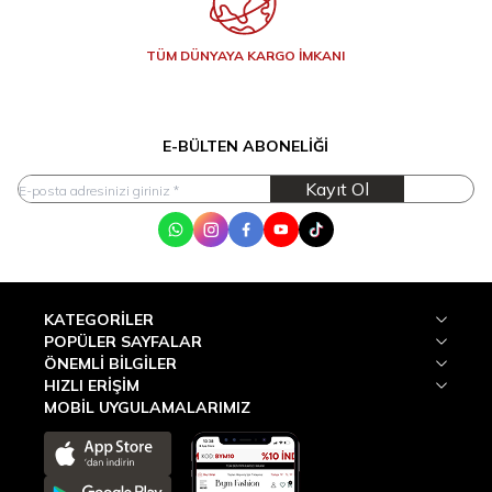
TÜM DÜNYAYA KARGO İMKANI
E-BÜLTEN ABONELIĞI
Kayıt Ol
WhatsApp
Instagram
Facebook
Youtube
Tik Tok
KATEGORILER
POPÜLER SAYFALAR
ÖNEMLI BILGILER
HIZLI ERIŞIM
MOBİL UYGULAMALARIMIZ