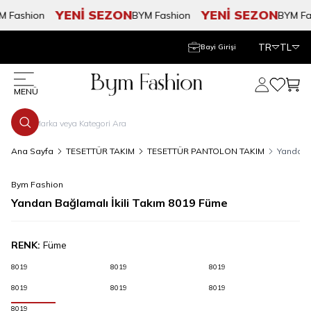
YENİ SEZON
YENİ SEZON
Fashion
BYM Fashion
BYM Fas
TR
TL
Bayi Girişi
Hesabım
Favorile
Sepe
MENÜ
Ana Sayfa
TESETTÜR TAKIM
TESETTÜR PANTOLON TAKIM
Yandan B
Bym Fashion
Yandan Bağlamalı İkili Takım 8019 Füme
RENK:
Füme
8019
8019
8019
8019
8019
8019
8019