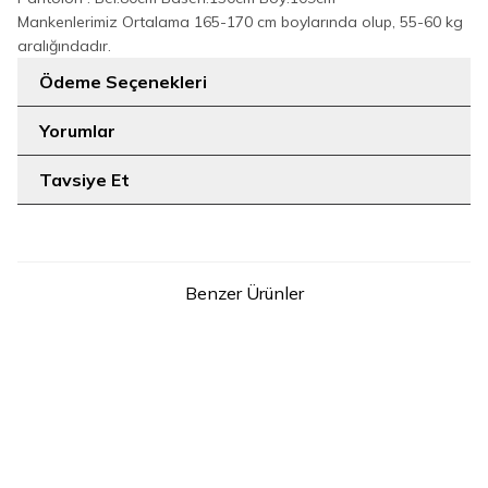
Mankenlerimiz Ortalama 165-170 cm boylarında olup, 55-60 kg
aralığındadır.
Ödeme Seçenekleri
Yorumlar
Tavsiye Et
Benzer Ürünler
9
9
1
2
3
1
2
3
Önü Piliseli Düğmeli Takım
Önü Piliseli Düğmeli Takım
YENI
YENI
8701 Taş
8701 Siyah
2.399
TL
2.399
TL
SEPETE EKLE
SEPETE EKLE