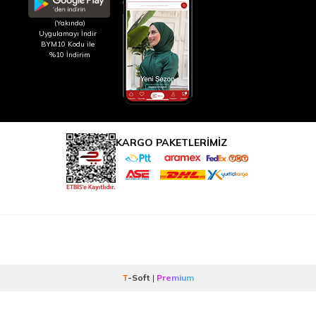
(Yakında)
Uygulamayı İndir
BYM10 Kodu ile
%10 İndirim
KARGO PAKETLERİMİZ
T
-Soft
|
Premium