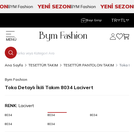
ON
YENİ SEZON
YENİ SEZON
BYM Fashion
BYM Fashion
B
TR
TL
Bayi Girişi
Hesabım
Favorile
Sepe
MENÜ
Ana Sayfa
TESETTÜR TAKIM
TESETTÜR PANTOLON TAKIM
Toka Det
Bym Fashion
Toka Detaylı İkili Takım 8034 Lacivert
RENK:
Lacivert
8034
8034
8034
8034
8034