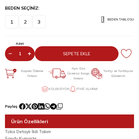
BEDEN SEÇİNİZ:
BEDEN TABLOSU
1
2
3
Adet
SEPETE EKLE
Aynı Gün
Kapıda Ödeme
Yurtiçi ve Yurtdışına
Ücretsiz Kargo
İmkanı
Gönderim
İmkanı
KOLEKSIYON
FIYAT ALARMI
Paylaş :
Ürün Özellikleri
Toka Detaylı İkili Takım
Sandy Kumaştır.