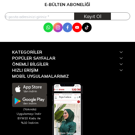
E-BÜLTEN ABONELIĞI
Kayıt Ol
WhatsApp
Instagram
Facebook
Youtube
Tik Tok
KATEGORILER
POPÜLER SAYFALAR
ÖNEMLI BILGILER
HIZLI ERIŞIM
MOBİL UYGULAMALARIMIZ
(Yakında)
Uygulamayı İndir
BYM10 Kodu ile
%10 İndirim