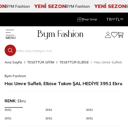
N
YENİ SEZON
YENİ SEZON
BYM Fashion
BYM Fashion
BY
TR
TL
Bayi Girişi
Hesabım
Favorile
Sepe
MENÜ
Ana Sayfa
TESETTÜR GİYİM
TESETTÜR ELBİSE
Hac Umre Sufleli, E
Bym Fashion
Hac Umre Sufleli, Elbise Takım ŞAL HEDİYE 3951 Ekru
RENK:
Ekru
3951
3951
3951
3951
3951
3951