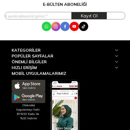
E-BÜLTEN ABONELIĞI
Kayıt Ol
WhatsApp
Instagram
Facebook
Youtube
Tik Tok
KATEGORILER
POPÜLER SAYFALAR
ÖNEMLI BILGILER
HIZLI ERIŞIM
MOBİL UYGULAMALARIMIZ
(Yakında)
Uygulamayı İndir
BYM10 Kodu ile
%10 İndirim