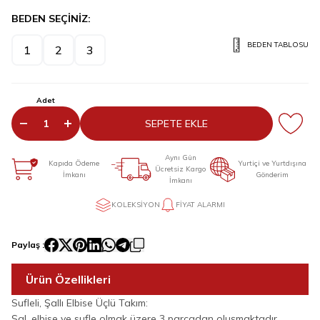
BEDEN SEÇİNİZ:
BEDEN TABLOSU
1
2
3
Adet
SEPETE EKLE
Aynı Gün
Kapıda Ödeme
Yurtiçi ve Yurtdışına
Ücretsiz Kargo
İmkanı
Gönderim
İmkanı
KOLEKSIYON
FIYAT ALARMI
Paylaş :
Ürün Özellikleri
Sufleli, Şallı Elbise Üçlü Takım:
Şal, elbise ve sufle olmak üzere 3 parçadan oluşmaktadır.