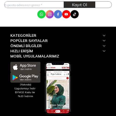
Kayıt Ol
WhatsApp
Instagram
Facebook
Youtube
Tik Tok
KATEGORILER
POPÜLER SAYFALAR
ÖNEMLI BILGILER
HIZLI ERIŞIM
MOBİL UYGULAMALARIMIZ
(Yakında)
Uygulamayı İndir
BYM10 Kodu ile
%10 İndirim