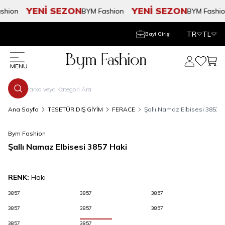
YENİ SEZON
YENİ SEZON
hion
BYM Fashion
BYM Fashion
TR
TL
Bayi Girişi
Hesabım
Favorile
Sepe
MENÜ
Ana Sayfa
TESETÜR DIŞ GİYİM
FERACE
Şallı Namaz Elbisesi 3857 
Bym Fashion
Şallı Namaz Elbisesi 3857 Haki
RENK:
Haki
3857
3857
3857
3857
3857
3857
3857
3857