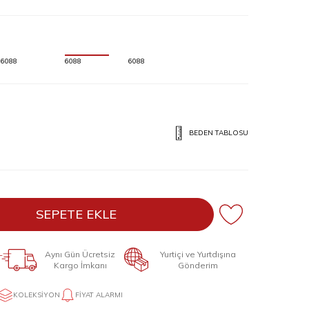
6088
6088
6088
BEDEN TABLOSU
SEPETE EKLE
Aynı Gün Ücretsiz
Yurtiçi ve Yurtdışına
Kargo İmkanı
Gönderim
KOLEKSIYON
FIYAT ALARMI