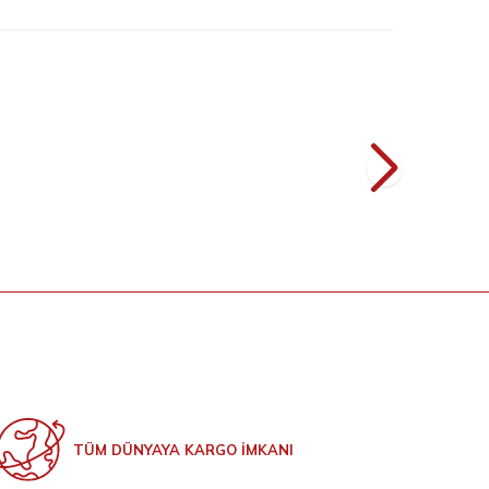
1
7
ise 6079 Lacivert
Çiçek Nakışlı Şallı Elbise 7000 Siyah
YENI
L
2.199
TL
TÜM DÜNYAYA KARGO İMKANI