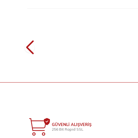
2
Belden Lastikli Nakışlı Elbise 7001 Vizon
YENI
YE
2.199
TL
GÜVENLİ ALIŞVERİŞ
256 Bit Rapid SSL