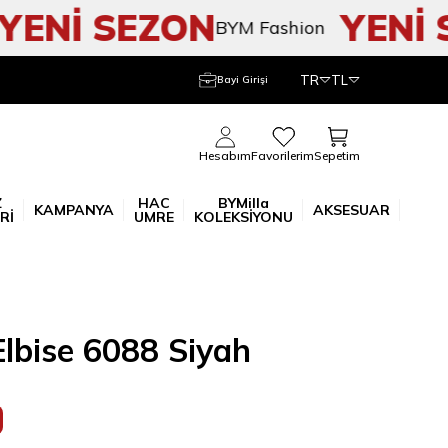
ENİ SEZON
YENİ S
BYM Fashion
TR
TL
Bayi Girişi
Sepetim
Hesabım
Favorilerim
Z
HAC
BYMilla
KAMPANYA
AKSESUAR
Rİ
UMRE
KOLEKSİYONU
ı Elbise 6088 Siyah