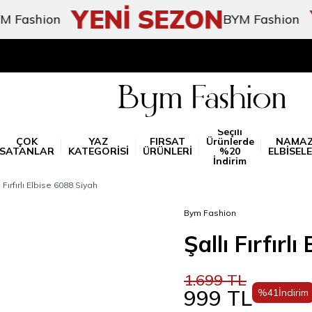
YENİ SEZON
Y
shion
BYM Fashion
Seçili
ÇOK
YAZ
FIRSAT
Ürünlerde
NAMA
SATANLAR
KATEGORİSİ
ÜRÜNLERİ
%20
ELBİSELE
İndirim
ı Fırfırlı Elbise 6088 Siyah
Bym Fashion
Şallı Fırfırl
1.699
TL
999
TL
%
41
İndirim