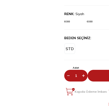
RENK:
Siyah
6088
6088
BEDEN SEÇİNİZ:
STD
Adet
Kapıda Ödeme İmkanı