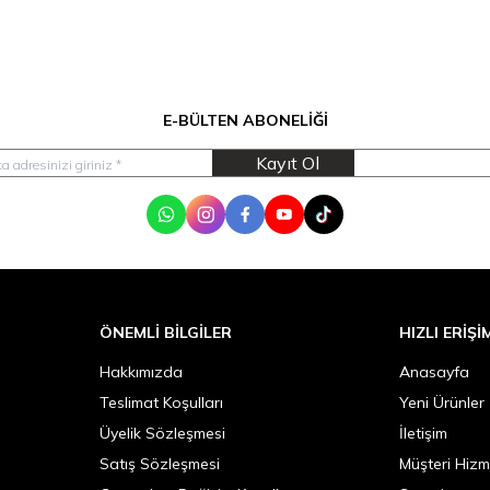
E-BÜLTEN ABONELIĞI
Kayıt Ol
WhatsApp
Instagram
Facebook
Youtube
Tik Tok
ÖNEMLI BILGILER
HIZLI ERIŞI
Hakkımızda
Anasayfa
Teslimat Koşulları
Yeni Ürünler
Üyelik Sözleşmesi
İletişim
Satış Sözleşmesi
Müşteri Hizm