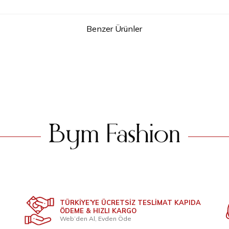
Benzer Ürünler
2
Belden Lastikli Nakışlı Elbise 7001 Gümüş
Güpür Detay Pelerinli Elb
NI
2.199
TL
1.899
T
TÜRKİYE’YE ÜCRETSİZ TESLİMAT KAPIDA
ÖDEME & HIZLI KARGO
Web’den Al, Evden Öde