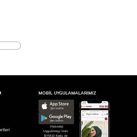
M
MOBİL UYGULAMALARIMIZ
(Yakında)
etleri
Uygulamayı İndir
BYM10 Kodu ile