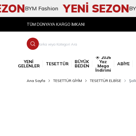
ON
YENİ SEZON
BYM Fashion
BYM Fa
TÜM DÜNYAYA KARGO İMKANI
☀️ 2026
YENİ
BÜYÜK
Yaz
TESETTÜR
ABİYE
GELENLER
BEDEN
Mega
İndirimi
Ana Sayfa
TESETTÜR GİYİM
TESETTÜR ELBİSE
Şall