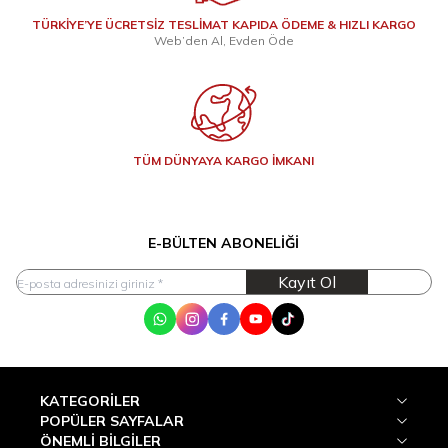
TÜRKİYE’YE ÜCRETSİZ TESLİMAT KAPIDA ÖDEME & HIZLI KARGO
Web’den Al, Evden Öde
TÜM DÜNYAYA KARGO İMKANI
E-BÜLTEN ABONELIĞI
Kayıt Ol
WhatsApp
Instagram
Facebook
Youtube
Tik Tok
KATEGORILER
POPÜLER SAYFALAR
ÖNEMLI BILGILER