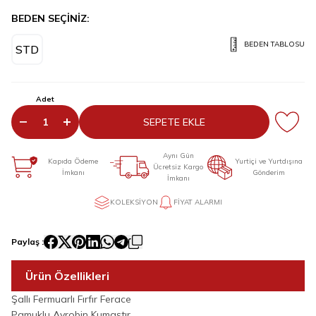
BEDEN SEÇİNİZ:
BEDEN TABLOSU
STD
Adet
SEPETE EKLE
Aynı Gün
Kapıda Ödeme
Yurtiçi ve Yurtdışına
Ücretsiz Kargo
İmkanı
Gönderim
İmkanı
KOLEKSIYON
FIYAT ALARMI
Paylaş :
Ürün Özellikleri
Şallı Fermuarlı Fırfır Ferace
Pamuklu Ayrobin Kumaştır.