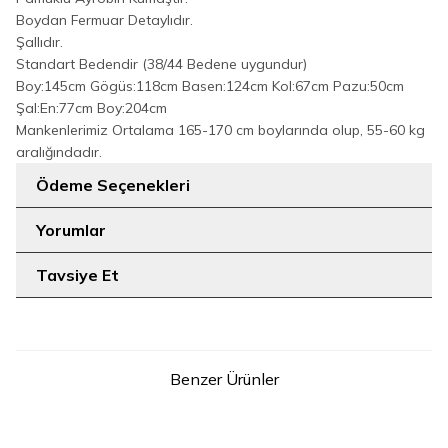
Boydan Fermuar Detaylıdır.
Şallıdır.
Standart Bedendir (38/44 Bedene uygundur)
Boy:145cm Gögüs:118cm Basen:124cm Kol:67cm Pazu:50cm
Şal:En:77cm Boy:204cm
Mankenlerimiz Ortalama 165-170 cm boylarında olup, 55-60 kg
aralığındadır.
Ödeme Seçenekleri
Yorumlar
Tavsiye Et
Benzer Ürünler
14
7
38
40
42
44
46
48
STD
Fermuarlı Kol Manşetleri
Dantel Detay Şallı Namaz
Büzgülü Mevlana Ferace 6007
Feracesi 6010 Gri