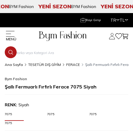
ON
YENİ SEZON
YENİ SEZON
BYM Fashion
BYM Fashion
B
TR
TL
Bayi Girişi
Hesabım
Favorile
Sepe
MENÜ
Ana Sayfa
TESETÜR DIŞ GİYİM
FERACE
Şallı Fermuarlı Fırfırlı Fera
Bym Fashion
Şallı Fermuarlı Fırfırlı Ferace 7075 Siyah
RENK:
Siyah
7075
7075
7075
7075